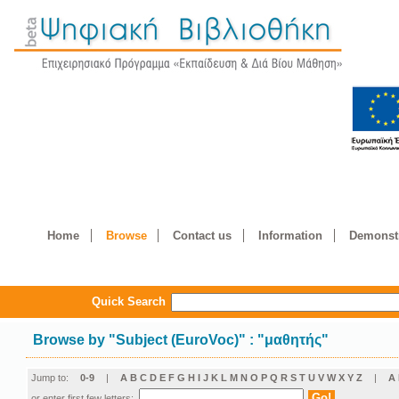
Home
Browse
Contact us
Information
Demonstr
Quick Search
Browse by
"
Subject (EuroVoc)
"
: "μαθητής"
Jump to:
0-9
|
A
B
C
D
E
F
G
H
I
J
K
L
M
N
O
P
Q
R
S
T
U
V
W
X
Y
Z
|
Α
or enter first few letters: