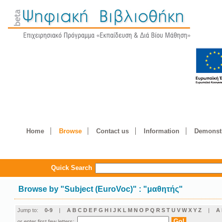
Home
Browse
Contact us
Information
Demonstr
Quick Search
Browse by
"
Subject (EuroVoc)
"
: "μαθητής"
Jump to:
0-9
|
A
B
C
D
E
F
G
H
I
J
K
L
M
N
O
P
Q
R
S
T
U
V
W
X
Y
Z
|
Α
or enter first few letters: