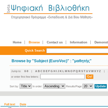
Home
Browse
Contact us
Information
Demonstr
Quick Search
Browse by
"
Subject (EuroVoc)
"
: "μαθητής"
Jump to:
0-9
|
A
B
C
D
E
F
G
H
I
J
K
L
M
N
O
P
Q
R
S
T
U
V
W
X
Y
Z
|
or enter first few letters:
Sort by:
In order:
Results/Page
Full text
Date