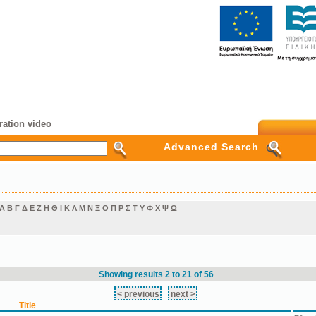
ation video
Advanced Search
Α
Β
Γ
Δ
Ε
Ζ
Η
Θ
Ι
Κ
Λ
Μ
Ν
Ξ
Ο
Π
Ρ
Σ
Τ
Υ
Φ
Χ
Ψ
Ω
Showing results 2 to 21 of 56
< previous
next >
Title