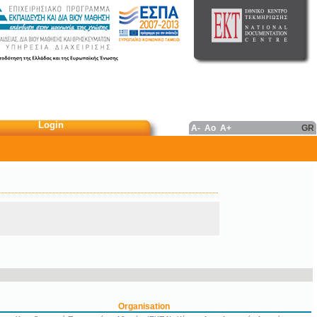
Login
A-
Ao
A+
GR
Organisation