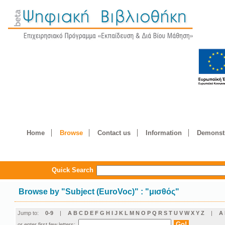
Home
Browse
Contact us
Information
Demonstr
Quick Search
Browse by
"
Subject (EuroVoc)
"
: "μισθός"
Jump to:
0-9
|
A
B
C
D
E
F
G
H
I
J
K
L
M
N
O
P
Q
R
S
T
U
V
W
X
Y
Z
|
Α
or enter first few letters: