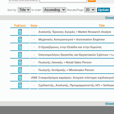
Sort by:
In order:
Results/Page
Showin
Full text
Date
Title
-
Αναλυτής Έρευνας Αγοράς = Market Research Analyst
-
Μηχανικός Αυτοματισμού = Automation Engineer
-
Ο Εργαζόμενος στην Ελλάδα και στην Ευρώπη
-
Οικονομολόγος Εργασίας και Εργασιακών Σχέσεων = La
-
Πωλητής Λιανικής = Retail Sales Person
-
Πωλητής Χονδρικής = Wholesales Person
2008
Σταυροδρόμια καριέρας: Ατομικό σύστημα σχεδιασμού
-
Σχεδιαστής, Αναλυτής, Προγραμματιστής Η/Υ = Software
Showin