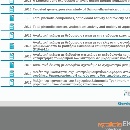
2015
A targeted gene expression analysis during biofilm formation by
2015
Targeted gene expression study of Salmonella enterica during b
-
Total phenolic compounds, antioxidant activity and toxicity of 
2014
Total phenolic content, antioxidant activity and toxicity of aq
2013
Αναλυτική έκθεση µε δεδοµένα σχετικά µε την επίδραση καταπο
Αναλυτική έκθεση µε δεδοµένα σχετικά µε τον έλεγχο της συν
2015
βιοϋµενίων από τα βακτήρια Salmonella και Staphylococcus µ
(Π16-Δ4.1)
Αναλυτική έκθεση με δεδομένα σχετικά με τη μεθοδολογία και 
2015
καταμέτρηση του αριθμού των κυττάρων σε μικροβιακές κοινότ
2015
Αναλυτική έκθεση με δεδομένα σχετικά με το σχηματισμό μιας μι
Μελέτη της ικανότητας σχηµατισµού βιουµενίου διαφόρων στελ
2012
συνθήκες, θερµοκρασίας, pH και σύστασης θρεπτικού µέσου α
Μελέτη της ικανότητας του βακτηρίου Salmonella Typhimurium 
2015
μορίων-σημάτων διακυτταρικής επικοινωνίας
< 
Showing