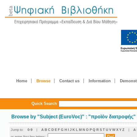
Home
Browse
Contact us
Information
Demonstr
Quick Search
Browse by
"
Subject (EuroVoc)
"
: "προϊόν διατροφής"
Jump to:
0-9
|
A
B
C
D
E
F
G
H
I
J
K
L
M
N
O
P
Q
R
S
T
U
V
W
X
Y
Z
|
Α
or enter first few letters: