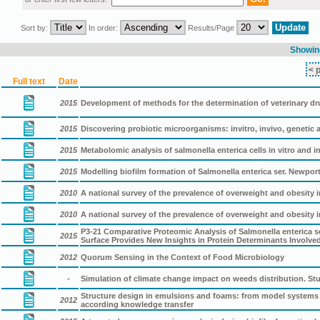
Sort by:
In order:
Results/Page
Showing
< 
Full text
Date
2015
Development of methods for the determination of veterinary d
2015
Discovering probiotic microorganisms: invitro, invivo, geneti
2015
Metabolomic analysis of salmonella enterica cells in vitro and in
2015
Modelling biofilm formation of Salmonella enterica ser. Newport
2010
A national survey of the prevalence of overweight and obesity 
2010
A national survey of the prevalence of overweight and obesity 
P3-21 Comparative Proteomic Analysis of Salmonella enterica ser
2015
Surface Provides New Insights in Protein Determinants Involve
2012
Quorum Sensing in the Context of Food Microbiology
-
Simulation of climate change impact on weeds distribution. Stu
Structure design in emulsions and foams: from model systems a
2012
according knowledge transfer