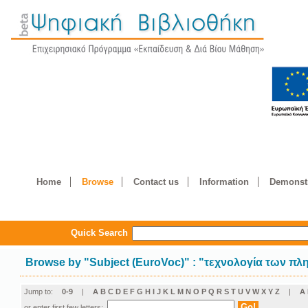
Home
Browse
Contact us
Information
Demonstr
Quick Search
Browse by
"
Subject (EuroVoc)
"
: "τεχνολογία των π
Jump to:
0-9
|
A
B
C
D
E
F
G
H
I
J
K
L
M
N
O
P
Q
R
S
T
U
V
W
X
Y
Z
|
Α
or enter first few letters: