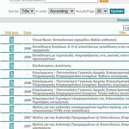
Sort by:
In order:
Results/Page
Showing
< 
Full text
Date
Title
-
Visual Basic: Εκπαιδευτικό εγχειρίδιο: Βιβλίο καθηγητή
Εκπαίδευση Ενηλίκων. 8. Η εξ αποστάσεως εκπαίδευση στην ε
2006
εφαρμογής
Εκπαίδευση με τεχνολογίες πληροφόρησης στις φυσικές επιστ
2005
προσεγγίσεων
-
Εξειδικευμένες Δεξιότητες
Επιμόρφωση – Πιστοποίηση Γυναικών Αρχικής Επαγγελματικής
-
Πληροφορικής Επιχειρηματικού Σεναρίου: Έκθεση εσωτερικής
Επιμόρφωση – Πιστοποίηση Γυναικών Αρχικής Επαγγελματικής
2006
Πληροφορικής Επιχειρηματικού Σεναρίου: Εργασίες σεμιναρίω
Επιμόρφωση – Πιστοποίηση Γυναικών Αρχικής Επαγγελματικής
2009
Πληροφορικής Επιχειρηματικού Σεναρίου: Τελική έκθεση υλοπ
Επιμορφωτικό Σεμινάριο:«Διαφοροποίηση της διδασκαλίας σε 
2008
Περιλήψεις εισηγήσεων
Μελέτη για την ανάπτυξη ολοκληρωμένου σχεδίου δράσης για 
-
επικοινωνιών (ΤΠΕ) στην εκπαίδευση
2007
Μελέτη για την Ανάπτυξη Προγραμμάτων εξ Αποστάσεως Επιμ
Μελέτη για την Ανάπτυξη Προγραμμάτων εξ Αποστάσεως Επιμό
2007
υλοποίησης