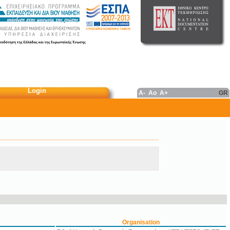
Login
A-
Ao
A+
GR
Organisation