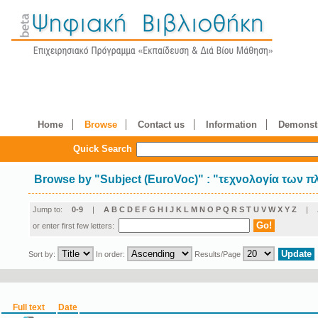
Home
Browse
Contact us
Information
Demonstr
Quick Search
Browse by
"
Subject (EuroVoc)
"
: "τεχνολογία των 
Jump to:
0-9
|
A
B
C
D
E
F
G
H
I
J
K
L
M
N
O
P
Q
R
S
T
U
V
W
X
Y
Z
|
or enter first few letters:
Sort by:
In order:
Results/Page
Full text
Date