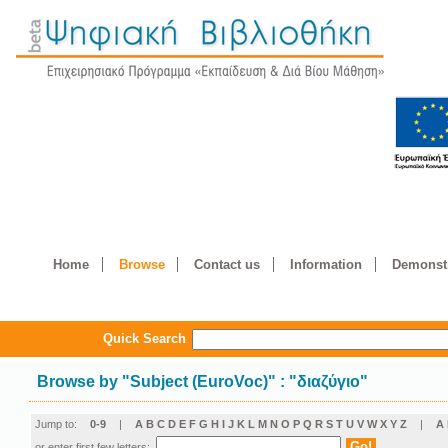
Home
Browse
Contact us
Information
Demonstr
Quick Search
Browse by
"
Subject (EuroVoc)
"
: "διαζύγιο"
Jump to:
0-9
|
A
B
C
D
E
F
G
H
I
J
K
L
M
N
O
P
Q
R
S
T
U
V
W
X
Y
Z
|
Α
or enter first few letters: