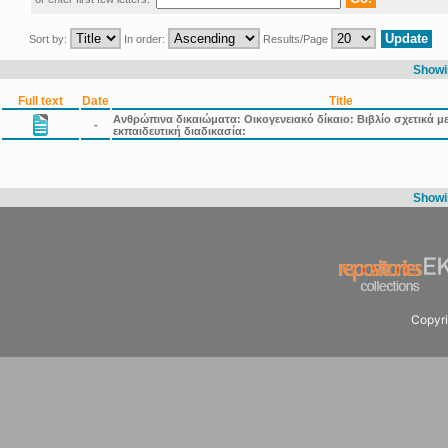
Sort by:
In order:
Results/Page
Showin
Full text
Date
Title
Ανθρώπινα δικαιώματα: Οικογενειακό δίκαιο: Βιβλίο σχετικά μ
-
εκπαιδευτική διαδικασία:
Showin