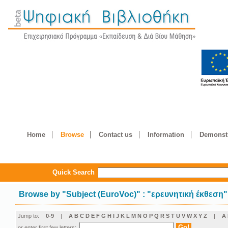
Home
Browse
Contact us
Information
Demonstr
Quick Search
Browse by
"
Subject (EuroVoc)
"
: "ερευνητική έκθεση"
Jump to:
0-9
|
A
B
C
D
E
F
G
H
I
J
K
L
M
N
O
P
Q
R
S
T
U
V
W
X
Y
Z
|
Α
or enter first few letters: