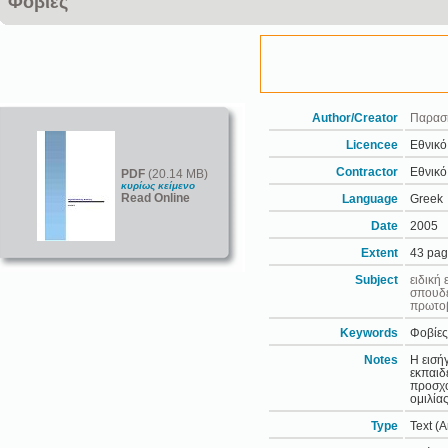
Φοβίες
Author/Creator
Παρασ
Licencee
Εθνικό
Contractor
Εθνικό
PDF
(20.14 MB)
κυρίως κείμενο
Read Online
Language
Greek
Date
2005
Extent
43 pa
Subject
ειδική
σπουδέ
πρωτο
Keywords
Φοβίες
Notes
Η εισή
εκπαιδ
προσχο
ομιλίας
Type
Text (A