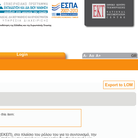
Login
A-
Ao
A+
GR
Export to LOM
 this item:
ΚΕΠ), στο πλαίσιο του ρόλου του για το συντονισμό, την