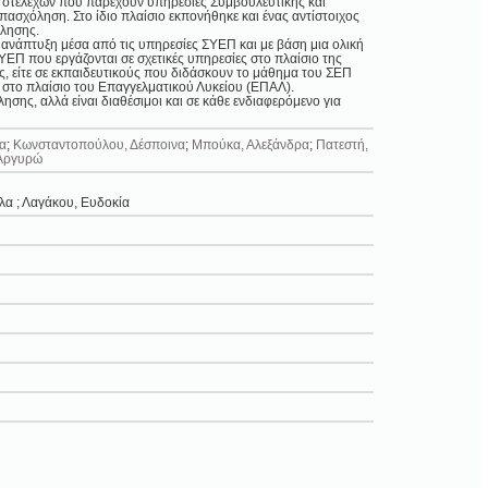
ι στελεχών που παρέχουν υπηρεσίες Συμβουλευτικής και
ασχόληση. Στο ίδιο πλαίσιο εκπονήθηκε και ένας αντίστοιχος
λησης.
ανάπτυξη μέσα από τις υπηρεσίες ΣΥΕΠ και με βάση μια ολική
ΥΕΠ που εργάζονται σε σχετικές υπηρεσίες στο πλαίσιο της
ς, είτε σε εκπαιδευτικούς που διδάσκουν το μάθημα του ΣΕΠ
 στο πλαίσιο του Επαγγελματικού Λυκείου (ΕΠΑΛ).
σης, αλλά είναι διαθέσιμοι και σε κάθε ενδιαφερόμενο για
α
;
Κωνσταντοπούλου, Δέσποινα
;
Μπούκα, Αλεξάνδρα
;
Πατεστή,
Αργυρώ
λα ; Λαγάκου, Ευδοκία