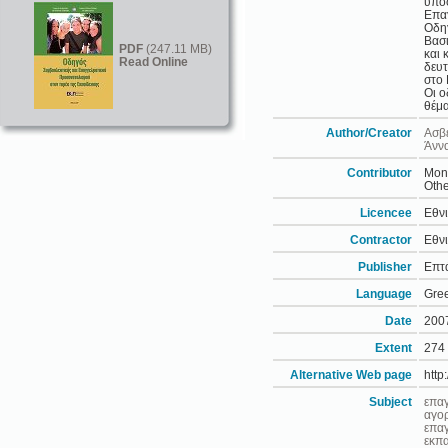
υποσ
Επαγ
Οδηγ
Βασι
PDF
(247.11 MB)
και 
Read Online
δευτ
στο 
Οι ο
θέμα
Author/Creator
Ασβε
Άνν
Contributor
Moni
Othe
Licencee
Εθν
Contractor
Εθν
Publisher
Επτ
Language
Gre
Date
200
Extent
274
Alternative Web page
http
Subject
επα
αγορ
επαγ
εκπ