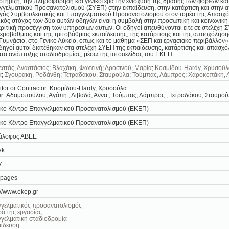
τήριξη, την πληροφόρηση και γενικότερα την ενίσχυση της δράσης των φορέων κα
γελματικού Προσανατολισμού (ΣΥΕΠ) στην εκπαίδευση, στην κατάρτιση και στην απ
ός Συμβουλευτικής και Επαγγελματικού Προσανατολισμού στον τομέα της Απασχό
κός στόχος των δύο αυτών οδηγών είναι η συμβολή στην προσωπική και κοινωνική 
κριτική προσέγγιση των υπηρεσιών αυτών. Οι οδηγοί απευθύνονται είτε σε στελέχη Σ
εροβάθμιας και της τριτοβάθμιας εκπαίδευσης, της κατάρτισης και της απασχόληση
Γυμνάσιο, στο Γενικό Λύκειο, όπως και το μάθημα «ΣΕΠ και εργασιακό περιβάλλον»
δηγοί αυτοί διατέθηκαν στα στελέχη ΣΥΕΠ της εκπαίδευσης, κατάρτισης και απασχόλη
τα ανάπτυξης σταδιοδρομίας, μέσω της ιστοσελίδας του ΕΚΕΠ.
στάς, Αναστάσιος
;
Βλαχάκη, Φωτεινή
;
Δροσινού, Μαρία
;
Κοσμίδου-Hardy, Χρυσούλ
α
;
Σγουράκη, Ροδάνθη
;
Τετραδάκου, Σταυρούλα
;
Τούμπας, Λάμπρος
;
Χαροκοπάκη, 
tor or Contractor: Κοσμίδου-Hardy, Χρυσούλα
r: Αδαμοπούλου, Αγάπη ; Λιβαδά, Άννα ; Τούμπας, Λάμπρος ; Τετραδάκου, Σταυρού
ικό Κέντρο Επαγγελματικού Προσανατολισμού (ΕΚΕΠ)
ικό Κέντρο Επαγγελματικού Προσανατολισμού (ΕΚΕΠ)
άλοφος ΑΒΕΕ
ek
7
 pages
://www.ekep.gr
γγελματικός προσανατολισμός
ά της εργασίας
γελματική σταδιοδρομία
αίδευση