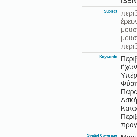
ISBN
Subject
περι
έρευ
μουσ
μουσ
περι
Keywords
Περι
ήχων
Υπέρυ
Φύση
Παρα
Ασκή
Κατα
Περι
προγ
Spatial Coverage