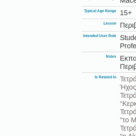
Mace
Typical Age Range
15+
Lesson
Περι
Intended User Role
Stud
Prof
Notes
Εκπα
Περι
Is Related to
Τετρ
Ήχος
Τετρ
“Κερκ
Τετρ
"το 
Τετρ