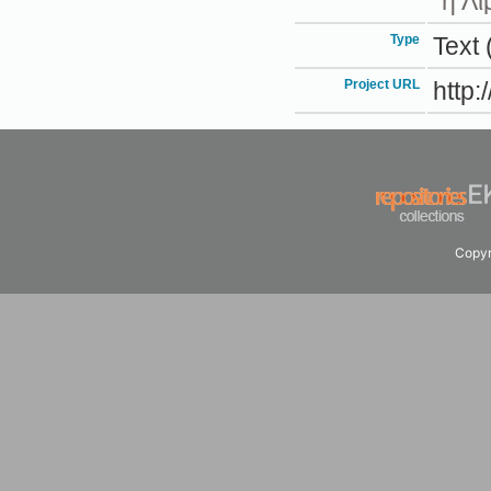
"η Λί
Type
Text 
Project URL
http: