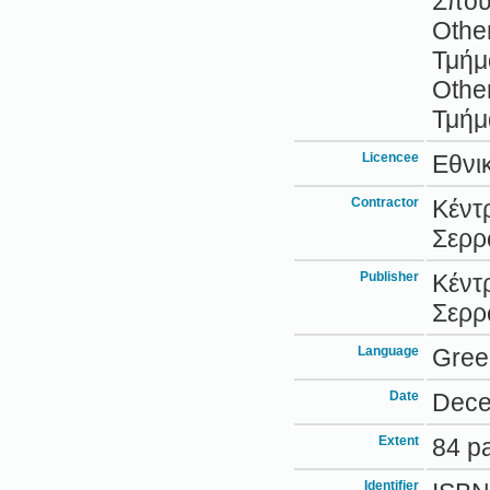
Σπο
Othe
Τμήμ
Othe
Τμήμ
Licencee
Εθνι
Contractor
Κέντ
Σερ
Publisher
Κέντ
Σερ
Language
Gree
Date
Dece
Extent
84 p
Identifier