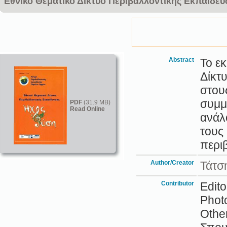
Εθνικό Θεματικό Δίκτυο Περιβαλλοντικής Εκπαίδε
Abstract
Το εκ
Δίκτ
στου
συμμ
PDF
(31.9 MB)
Read Online
ανάλ
τους
περι
Author/Creator
Τάτσ
Contributor
Edit
Phot
Othe