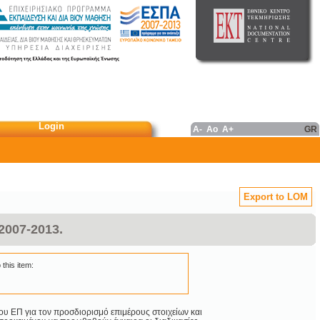
Login
A-
Ao
A+
GR
Export to LOM
2007-2013.
 this item:
του ΕΠ για τον προσδιορισμό επιμέρους στοιχείων και