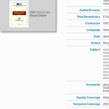
προδ
υλο
Author/Creator
ΠΡΟ
PDF
(860.8 kB)
Read Online
Final Beneficiary
ΕΥΔ
Contractor
ΠΡΟ
Language
Gre
Date
Apri
Extent
95 
Subject
εκπα
διαρ
εκπα
ποιό
κοι
επαγ
τεχν
αγορ
έρε
καιν
Keywords
Διαχ
Παιδ
Επαγ
Spatial Coverage
Gre
Temporal Coverage
200