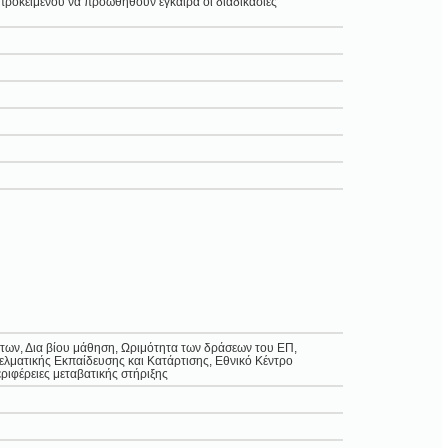
οκειμένου να προωθηθούν έγκαιρα οι διαδικασίες
των, Δια βίου μάθηση, Ωριμότητα των δράσεων του ΕΠ,
λματικής Εκπαίδευσης και Κατάρτισης, Εθνικό Κέντρο
ιφέρειες μεταβατικής στήριξης