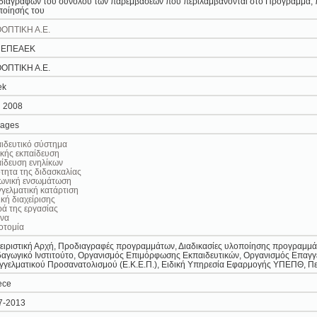
ιαγραφών του συνόλου των παρεμβάσεων που περιλαμβάνονται στο Πρόγραμμα, πρ
ποίησής του
ΟΠΤΙΚΗ Α.Ε.
 ΕΠΕΑΕΚ
ΟΠΤΙΚΗ Α.Ε.
ek
l 2008
pages
ιδευτικό σύστημα
κής εκπαίδευση
ίδευση ενηλίκων
τητα της διδασκαλίας
νωνική ενσωμάτωση
γελματική κατάρτιση
ική διαχείρισης
ά της εργασίας
υνα
οτομία
ειριστική Αρχή, Προδιαγραφές προγραμμάτων, Διαδικασίες υλοποίησης προγραμμά
αγωγικό Ινστιτούτο, Οργανισμός Επιμόρφωσης Εκπαιδευτικών, Οργανισμός Επαγγε
γελματικού Προσανατολισμού (Ε.Κ.Ε.Π.), Ειδική Υπηρεσία Εφαρμογής ΥΠΕΠΘ, Περ
ece
7-2013