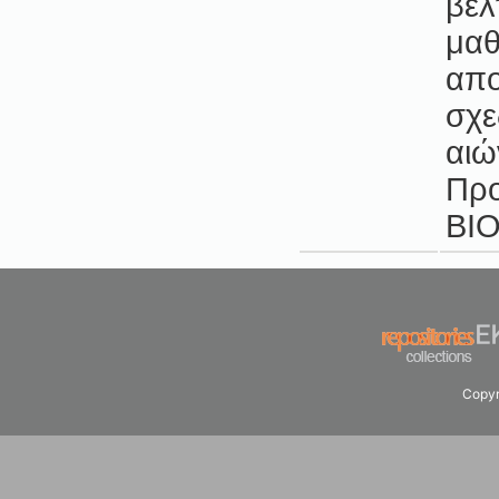
βελ
μαθ
απο
σχε
αιώ
Προ
ΒΙ