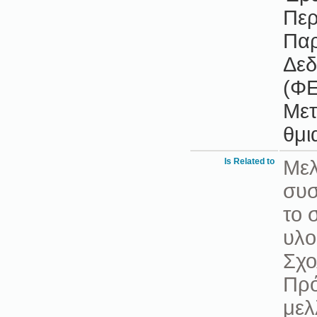
Περ
Παρ
Δεδ
(ΦΕ
Μετ
θμι
Is Related to
Μελ
συσ
το 
υλο
Σχο
Πρό
μελ