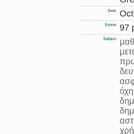
Date
Oct
Extent
97 
Subject
μαθ
μετ
πρω
δευ
ασφ
όχη
δημ
δημ
αστ
χρή