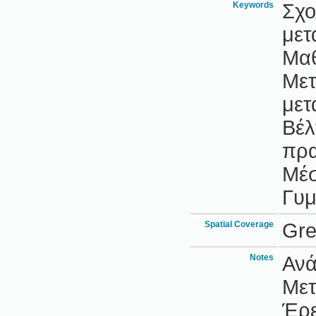
Keywords
Σχο
μετ
Μαθ
Μετ
μετ
Βέλ
πρα
Μέσ
Γυμ
Spatial Coverage
Gr
Notes
Ανά
Μετ
Έρε