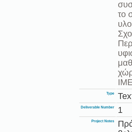
συσ
το 
υλο
Σχο
Περ
υφι
μαθ
χώρ
ΙΜΕ
Type
Tex
Deliverable Number
1
Project Notes
Πρά