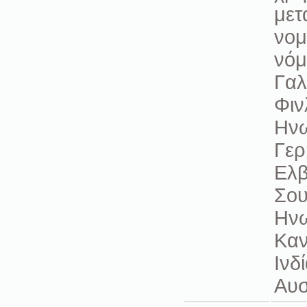
μετ
νομ
νόμ
Γαλ
Φιν
Ηνω
Γερ
Ελβ
Σου
Ηνω
Κα
Ινδ
Αυσ