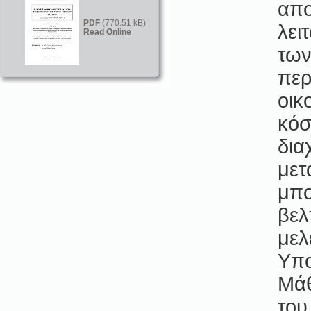
απο
PDF
(770.51 kB)
λει
Read Online
των
περ
οικ
κόσ
δια
μετ
μπο
βελ
μελ
Υπο
Μάθ
του