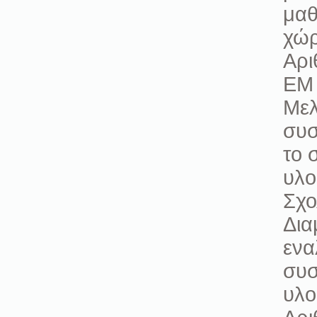
μαθ
χώρ
Αρι
ΕΜ 
Μελ
συσ
το 
υλο
Σχο
Δια
ενα
συσ
υλο