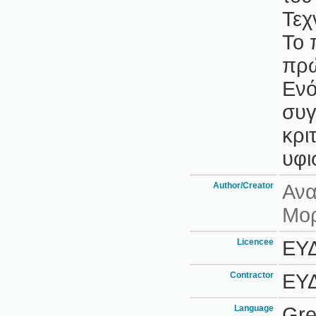
Τεχ
Το 
πρώ
Ενό
συγ
κρι
υφι
Author/Creator
Ανα
Μορ
Licencee
ΕΥ
Contractor
ΕΥ
Language
Gr