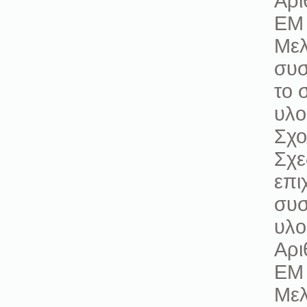
Αρι
ΕΜ 
Μελ
συσ
το 
υλο
Σχο
Σχε
επι
συσ
υλο
Αρι
ΕΜ 
Μελ