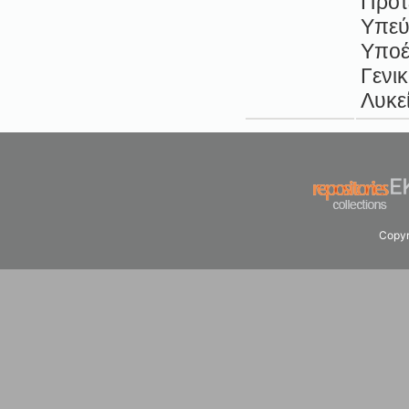
Προτ
Υπεύ
Υποέ
Γενι
Λυκε