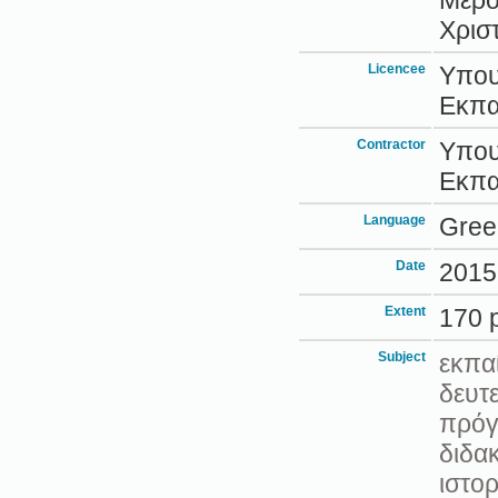
Μερο
Χρισ
Licencee
Υπου
Εκπα
Contractor
Υπου
Εκπα
Language
Gree
Date
2015
Extent
170 
Subject
εκπα
δευτ
πρόγ
διδακ
ιστορ