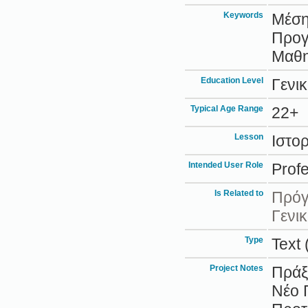
Keywords
Μέση
Προγ
Μαθη
Education Level
Γενικ
Typical Age Range
22+
Lesson
Ιστορ
Intended User Role
Prof
Is Related to
Πρόγρ
Γενι
Type
Text 
Project Notes
Πράξ
Νέο 