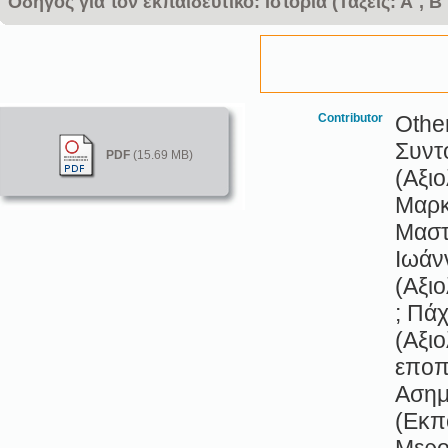
Οδηγός για τον εκπαιδευτικό: Ιστορία (Τάξεις: Α΄, Β΄
Contributor
Othe
Συντ
PDF
(15.69 MB)
(Αξι
Μαρκ
Μαστ
Ιωάν
(Αξι
; Πά
(Αξι
εποπ
Ασημ
(Εκπ