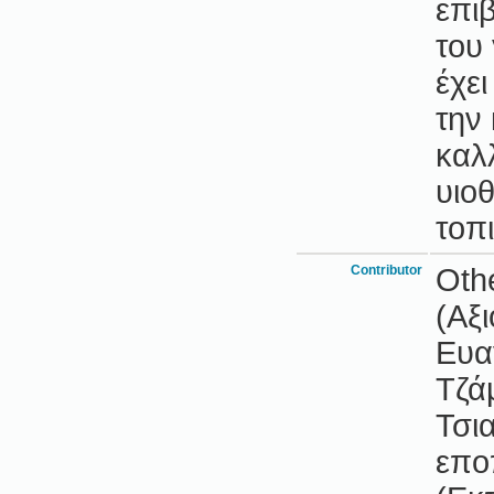
επι
του
έχε
την
καλ
υιο
τοπ
Contributor
Oth
(Αξ
Ευα
Τζά
Τσι
επο