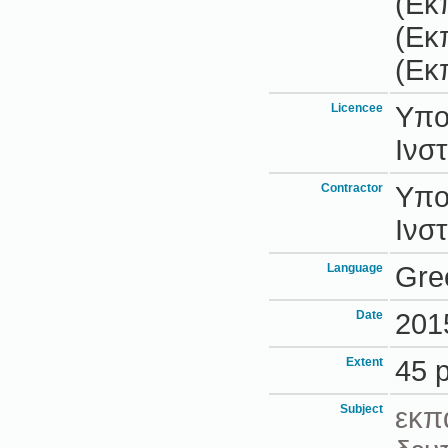
(Εκ
(Εκ
(Εκ
Licencee
Υπο
Ινστ
Contractor
Υπο
Ινστ
Language
Gre
Date
201
Extent
45 
Subject
εκπ