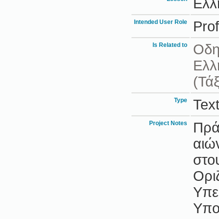
Ελλ
Intended User Role
Pro
Is Related to
Οδη
Ελλ
(Τάξ
Type
Text
Project Notes
Πρά
αιώ
στο
Ορι
Υπε
Υπο