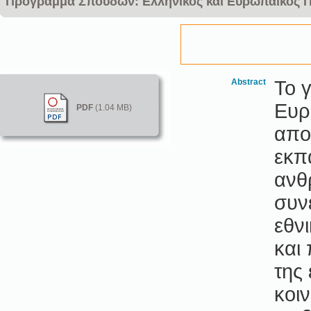
Πρόγραμμα Σπουδών: Ελληνικός και Ευρωπαϊκός Πολ
Abstract
Το 
Ευρ
PDF
(1.04 MB)
απο
εκπ
ανθ
συν
εθνι
και
της
κοι