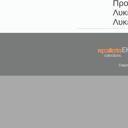
Προ
Λυκ
Λυκ