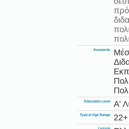
δευ
πρό
διδα
πολ
πολι
Keywords
Μέσ
Διδ
Εκπ
Πολ
Πολ
Education Level
Α' 
Typical Age Range
22+
Lesson