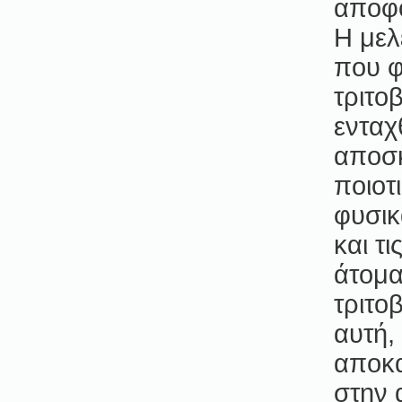
αποφο
Η μελ
που φ
τριτο
ενταχ
αποσκ
ποιοτ
φυσικ
και τ
άτομα
τριτο
αυτή,
αποκα
στην 