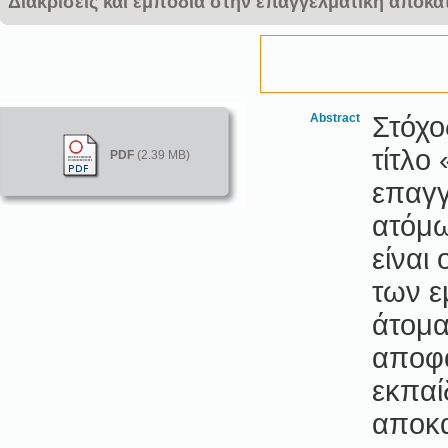
Διακρίσεις και εμπόδια στην επαγγελματική αποκ
Abstract
Στόχο
τίτλο
PDF
(2.39 MB)
επαγγ
ατόμω
είναι
των ε
άτομα
αποφο
εκπαί
αποκα