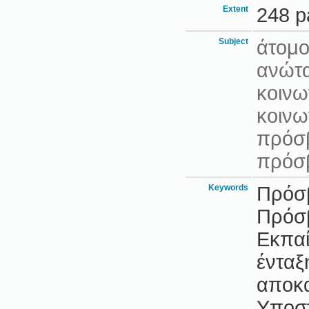
Extent
248 p
Subject
άτομο
ανώτα
κοινω
κοινω
πρόσβ
πρόσ
Keywords
Πρόσβ
Πρόσβ
Εκπαί
ένταξ
αποκα
Υποστ