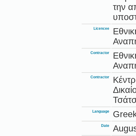
την α
υποστ
Licencee
Εθνικ
Αναπ
Contractor
Εθνικ
Αναπ
Contractor
Κέντρ
Δικαί
Τσάτ
Language
Gree
Date
Augus