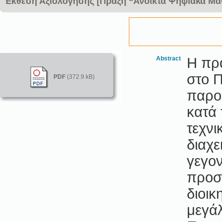
Έκθεση Αξιολόγησης [Πράξη “Ανοικτά Ψηφιακά Μα
Abstract
Η πρ
στο 
PDF
(372.9 kB)
παρο
κατά 
τεχν
διαχε
γεγο
προσ
διοικ
μεγά