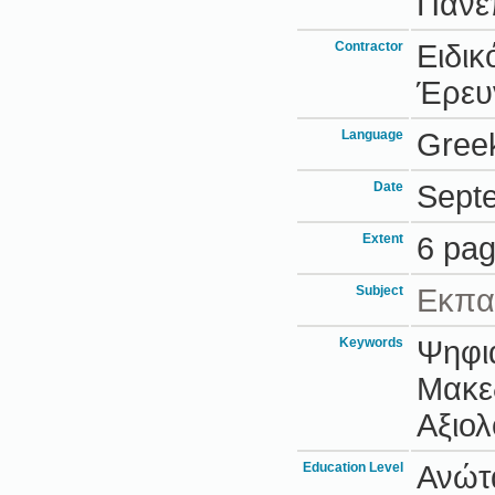
Πανε
Contractor
Ειδι
Έρευ
Language
Gree
Date
Sept
Extent
6 pa
Subject
Εκπα
Keywords
Ψηφι
Μακεδ
Αξιο
Education Level
Ανώτ