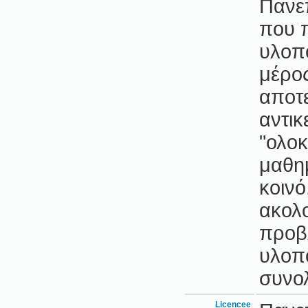
Πανεπ
που 
υλοπ
μέρος
αποτε
αντικ
"ολο
μαθη
κοιν
ακολ
προβ
υλοπο
συνο
Licencee