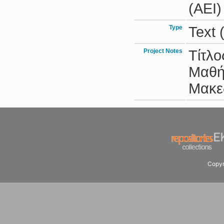
(ΑΕΙ)
Type
Text 
Project Notes
Τίτλο
Μαθή
Μακε