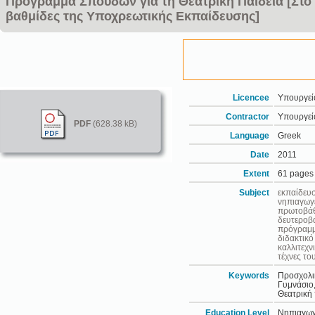
Πρόγραμμα Σπουδών για τη Θεατρική Παιδεία [Στο 
βαθμίδες της Υποχρεωτικής Εκπαίδευσης]
Licencee
Υπουργείο
Contractor
Υπουργείο
PDF
(628.38 kB)
Language
Greek
Date
2011
Extent
61 pages
Subject
εκπαίδευ
νηπιαγωγ
πρωτοβάθ
δευτεροβ
πρόγραμμ
διδακτικό
καλλιτεχν
τέχνες το
Keywords
Προσχολικ
Γυμνάσιο,
Θεατρική 
Education Level
Νηπιαγωγε