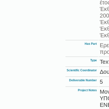
έτο
Έκθ
200
Έκθ
Έκθ
Έκθ
Has Part
Ερε
πρ
Type
Tex
Scientific Coordinator
Δου
Deliverable Number
5
Project Notes
Μον
ΥΠ
ΕΝΕ