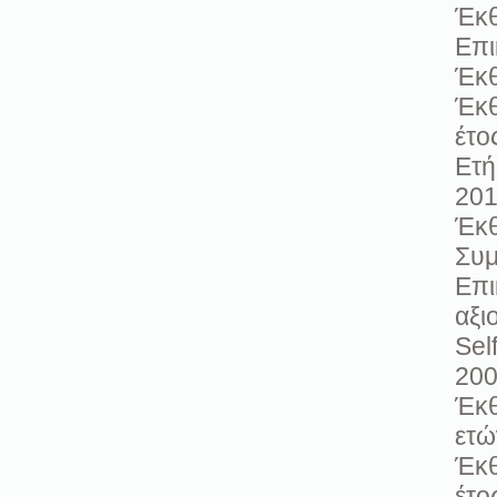
Έκθ
Επι
Έκθ
Έκθ
έτο
Ετή
20
Έκθ
Συμ
Επι
αξι
Sel
20
Έκθ
ετώ
Έκθ
έτο