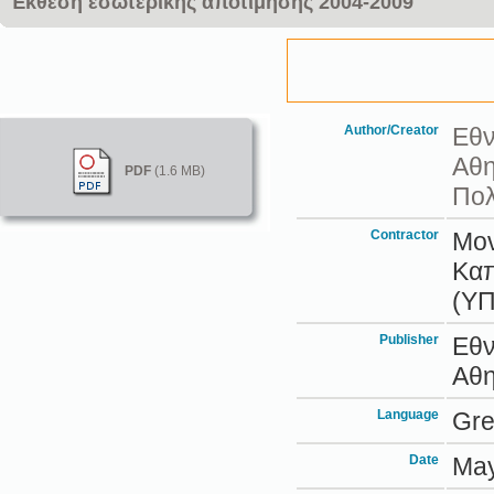
Έκθεση εσωτερικής αποτίμησης 2004-2009
Author/Creator
Εθν
Αθη
PDF
(1.6 MB)
Πολ
Contractor
Μον
Καπ
(Υ
Publisher
Εθν
Αθ
Language
Gr
Date
May