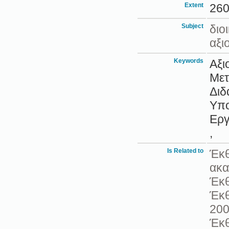
Extent
260
Subject
διο
αξι
Keywords
Αξι
Μετ
Διδ
Υπο
Εργ
,
Is Related to
Έκθ
ακα
Έκθ
Έκθ
200
Έκθ