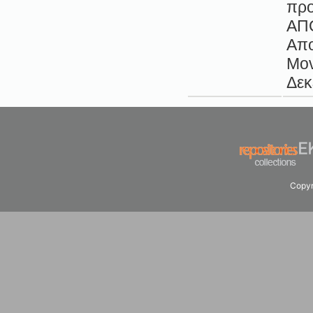
προ
ΑΠΟ
Απο
Μον
Δεκ