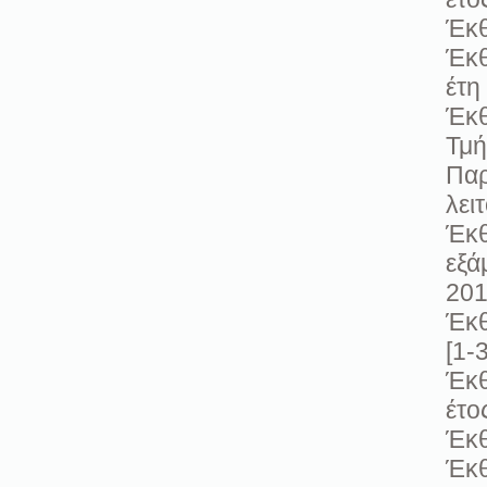
Έκθ
Έκθ
έτη
Έκθ
Τμή
Παρ
λει
Έκθ
εξά
20
Έκθ
[1-3
Έκθ
έτο
Έκθ
Έκθ