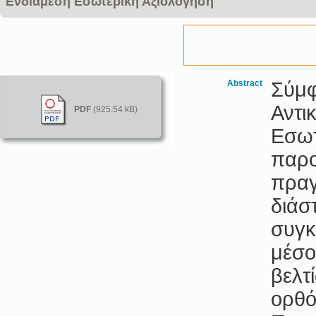
Ενδιάμεση Εσωτερική Αξιολόγηση
Abstract
Σύμφ
Αντι
PDF
(925.54 kB)
Εσωτ
παρο
πραγ
διάσ
συγκ
μέσο
βελτ
ορθό