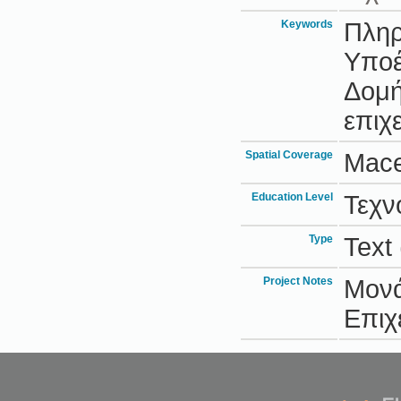
Keywords
Πληρ
Υποέ
Δομή
επιχ
Spatial Coverage
Mace
Education Level
Τεχν
Type
Text
Project Notes
Μονά
Επιχ