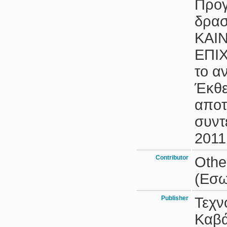
Προγ
δρασ
ΚΑΙ
ΕΠΙΧ
το α
Έκθε
αποτ
συντ
2011
Contributor
Othe
(Εσω
Publisher
Τεχν
Καβ