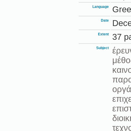
Language
Gre
Date
Dece
Extent
37 p
Subject
έρευ
μέθο
καιν
παρα
οργά
επιχ
επισ
διοικ
τεχν