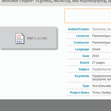
Βιοτικοί Πόροι- Τεχνικές Μελέτης και Αξιολόγησης Δ
Author/Creator
Τρούμπης, Αν
Licencee
Πανεπιστήμιο
PDF
(1.52 MB)
Contractor
Πανεπιστήμιο
Language
Greek
Date
2015
Extent
27 pages
Subject
Περιβαλλοντι
Keywords
Περιβαλλοντικ
Διαχείριση π
Type
Text (Educatio
Project Notes
Τίτλος Πράξης