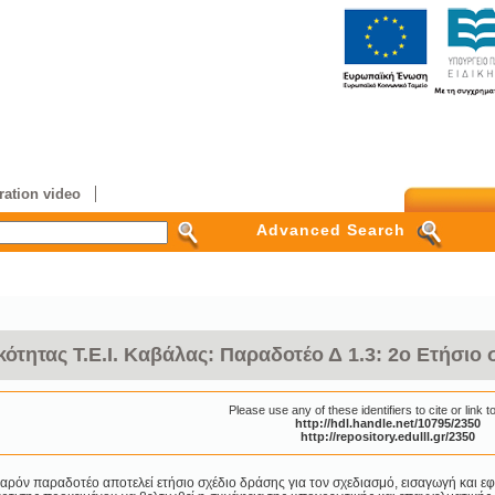
ation video
Advanced Search
ότητας Τ.Ε.Ι. Καβάλας: Παραδοτέο Δ 1.3: 2ο Ετήσιο
Please use any of these identifiers to cite or link to
http://hdl.handle.net/10795/2350
http://repository.edulll.gr/2350
αρόν παραδοτέο αποτελεί ετήσιο σχέδιο δράσης για τον σχεδιασμό, εισαγωγή και 