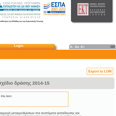
Login
A-
Ao
A+
GR
Export to LOM
 σχέδιο δράσης 2014-15
 this item:
εφαρμογή μεταρρυθμίσεων στα συστήματα εκπαίδευσης και