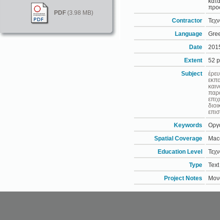
κατά
προσ
PDF
(3.98 MB)
Contractor
Τεχν
Language
Gre
Date
201
Extent
52 
Subject
έρε
εκπ
καιν
παρ
επιχ
διοι
επισ
Keywords
Οργα
Spatial Coverage
Mac
Education Level
Τεχν
Type
Text
Project Notes
Μονά