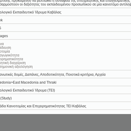
ρτισης προκειμένου να βελτιωθεί η συνάφεια της υποχρεωτικής και επαγγελματικής 
αρμοστούν οι δεξιότητες του εκπαιδευμένου προσωπικού σε μία καινοτόμο αντίληψη
ολογικό Εκπαιδευτικό Ίδρυμα Καβάλας
ek
5
pages
υνα
αίδευση
οτομία
αγωγικότητα
ειρηματικότητα
κητική διαχείριση
τημονική αξιολόγηση
νωτικές δομές, Δαπάνες, Αποδοτικότητα, Ποιοτικά κριτήρια, Αρχεία
edonia>East Macedonia and Thraki
ολογικό Εκπαιδευτικό Ίδρυμα (ΤΕΙ)
 (Study)
δα Καινοτομίας και Επιχειρηματικότητας ΤΕΙ Καβάλας