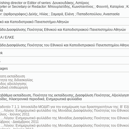
ishing director or Editor of series: Δουκουδάκης, Αστέριος
rter or Secretary or Redactor: Μπουρλετίδης, Κωνσταντίνος ; Φουντή, Κατερίνα 
ία
r: (αρθρογράφος) Δελής, Ηλίας ; Σαμαρά, Ελένη ; Παπαδοπούλου, Αναστασία
κό και Καποδιστριακό Πανεπιστήμιο Αθηνών
άδα Διασφάλισης Ποιότητας Εθνικού και Καποδιστριακού Πανεπιστημίου Αθηνών
Α / ΕΛΚΕ
δα Διασφάλισης Ποιότητας του Εθνικού και Καποδιστριακού Πανεπιστημίου Αθην
ek
1
pages
τατη εκπαίδευση
τητα της διδασκαλίας
οδος αξιολόγησης
οδική επιθεώρηση
οβάθμια εκπαίδευση, Ποιότητα της εκπαίδευσης, Διασφάλιση Ποιότητας, Αξιολόγησ
ίδες, Ηλεκτρονικά περιοδικά, Ενημερωτικά φυλλάδια
δοτέο 7.1.1: Ιστοσελίδα ΜΟΔΙΠ για την ενημέρωση των δραστηριοτήτων της: B’ Εξ
 ... Λόγου: Ενημερωτικό φυλλάδιο της Μονάδας Διασφάλισης Ποιότητας του Εθνικ
λιος - Ιούνιος 2011
 ... Λόγου: Ενημερωτικό φυλλάδιο της Μονάδας Διασφάλισης Ποιότητας του Εθνικ
βριος - Δεκέμβριος 2011
 ... Λόγου: Ενημερωτικό φυλλάδιο της Μονάδας Διασφάλισης Ποιότητας του Εθνικ