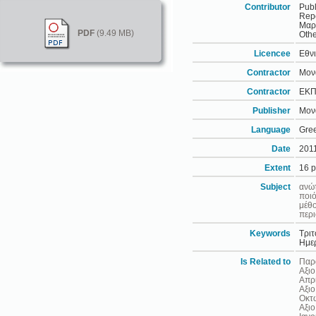
Contributor
Publ
Repo
Μαρ
PDF
(9.49 MB)
Othe
Licencee
Εθνι
Contractor
Μον
Contractor
ΕΚΠ
Publisher
Μονά
Language
Gre
Date
201
Extent
16 
Subject
ανώ
ποιό
μέθ
περι
Keywords
Τριτ
Ημερ
Is Related to
Παρα
Αξιο
Απρί
Αξιο
Οκτώ
Αξιο