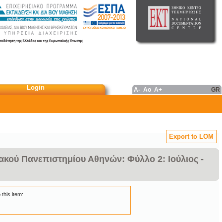
Login
A-
Ao
A+
GR
Export to LOM
ακού Πανεπιστημίου Αθηνών: Φύλλο 2: Ιούλιος -
 this item: