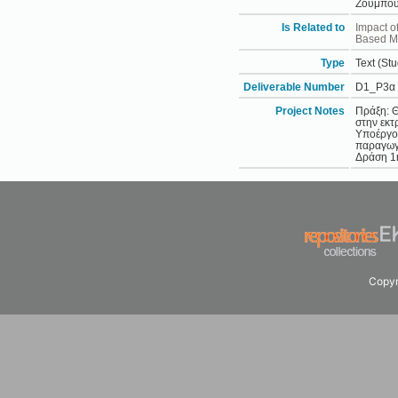
Ζουμπου
Is Related to
Impact o
Based M
Type
Text (St
Deliverable Number
D1_P3α
Project Notes
Πράξη: 
στην εκ
Υποέργο:
παραγωγ
Δράση 1