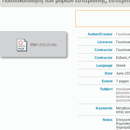
Ποσοτικοποίηση των μορίων εσπεριδίνης, εσπεριτί
Author/Creator
Γεωπονι
Licencee
Γεωπονι
PDF
(359.29 kB)
Contractor
Γεωπονι
Contractor
Ειδικός
Language
Greek
Date
June 20
Extent
7 pages
Subject
πουλερι
βιολογία
αναλυτικ
ζωοτεχνί
Keywords
Μεταβολο
Ιστός κο
Notes
Επιτροπ
Κομινάκη
Χαρισμιά