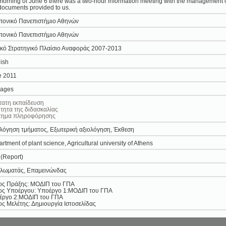
morning of June 6 there was a two-hour information meeting with the management of
documents provided to us.
πονικό Πανεπιστήμιο Αθηνών
πονικό Πανεπιστήμιο Αθηνών
κό Στρατηγικό Πλαίσιο Αναφοράς 2007-2013
ish
e 2011
pages
τατη εκπαίδευση
τητα της διδασκαλίας
τημα πληροφόρησης
λόγηση τμήματος, Εξωτερική αξιολόγηση, Έκθεση
rtment of plant science, Agricultural university of Athens
 (Report)
λωματάς, Επαμεινώνδας
λος Πράξης: ΜΟΔΙΠ του ΓΠΑ
λος Υποέργου: Υποέργο 1:ΜΟΔΙΠ του ΓΠΑ
έργο 2:ΜΟΔΙΠ του ΓΠΑ
ος Μελέτης: Δημιουργία Ιστοσελίδας