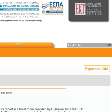
Login
A-
Ao
A+
GR
Export to LOM
 this item:
its report in a hotel room provided by HQAA on June 9-11. On