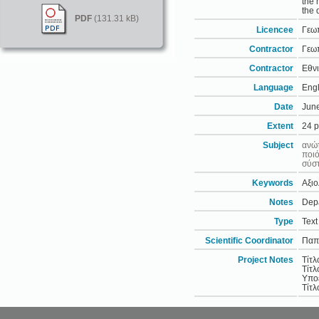
the 
the 
PDF
(131.31 kB)
Licencee
Γεω
Contractor
Γεω
Contractor
Εθνι
Language
Engl
Date
Jun
Extent
24 
Subject
ανώ
ποιό
σύσ
Keywords
Αξιο
Notes
Depa
Type
Text
Scientific Coordinator
Παπ
Project Notes
Τίτ
Τίτ
Υπο
Τίτλ