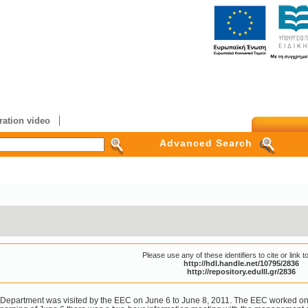
ation video
Advanced Search
Please use any of these identifiers to cite or link to
http://hdl.handle.net/10795/2836
http://repository.edulll.gr/2836
Department was visited by the EEC on June 6 to June 8, 2011. The EEC worked on 