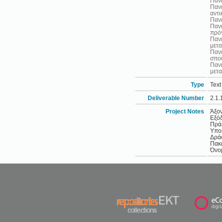
Πανε
Πανε
αντι
Πανε
Πανε
πρό
Πανε
μετ
Πανε
σπο
Πανε
μετ
Type
Text
Deliverable Number
2.1.
Project Notes
Άξον
Εξό
Πράξ
Υποέ
Δράσ
Πακέ
Όνομ