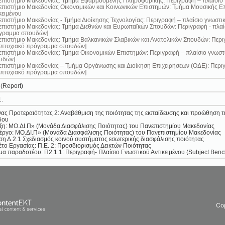
πιστήμιο Μακεδονίας: Τμήμα Εφαρμοσμένης Πληροφορικής: Περιγραφή – πλαίσιο γ
πιστήμιο Μακεδονίας Οικονομικών και Κοινωνικών Επιστημών: Τμήμα Μουσικής Επι
κειμένου
πιστήμιο Μακεδονίας - Τμήμα Διοίκησης Τεχνολογίας: Περιγραφή – πλαίσιο γνωστικ
πιστήμιο Μακεδονίας: Τμήμα Διεθνών και Ευρωπαϊκών Σπουδών: Περιγραφή - πλαίσ
γραμμα σπουδών]
πιστήμιο Μακεδονίας: Τμήμα Βαλκανικών Σλαβικών και Ανατολικών Σπουδών: Περιγ
απτυχιακό πρόγραμμα σπουδών]
πιστήμιο Μακεδονίας: Τμήμα Οικονομικών Επιστημών: Περιγραφή – πλαίσιο γνωστ
υδών]
πιστήμιο Μακεδονίας – Τμήμα Οργάνωσης και Διοίκηση Επιχειρήσεων (ΟΔΕ): Περιγρ
απτυχιακό πρόγραμμα σπουδών]
 (Report)
1.
ας Προτεραιότητας 2: Αναβάθμιση της ποιότητας της εκπαίδευσης και προώθηση τη
δου
η: ΜΟ.ΔΙ.Π» (Μονάδα Διασφάλισης Ποιότητας) του Πανεπιστημίου Μακεδονίας
ργο: ΜΟ.ΔΙ.Π» (Μονάδα Διασφάλισης Ποιότητας) του Πανεπιστημίου Μακεδονίας
η Δ.2.1 Σχεδιασμός κοινού συστήματος εσωτερικής διασφάλισης ποιότητας
το Εργασίας: Π.Ε. 2: Προσδιορισμός Δεικτών Ποιότητας
α παραδοτέου: Π2.1.1: Περιγραφή- Πλαίσιο Γνωστικού Αντικειμένου (Subject Ben