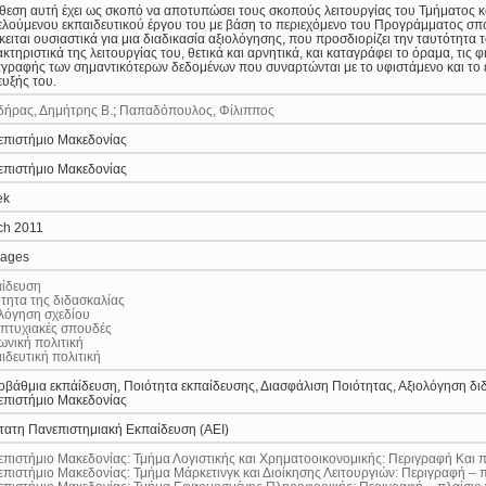
θεση αυτή έχει ως σκοπό να αποτυπώσει τους σκοπούς λειτουργίας του Τμήματος κα
ελούμενου εκπαιδευτικού έργου του με βάση το περιεχόμενο του Προγράμματος σ
ειται ουσιαστικά για μια διαδικασία αξιολόγησης, που προσδιορίζει την ταυτότητα
κτηριστικά της λειτουργίας του, θετικά και αρνητικά, και καταγράφει το όραμα, τις φ
γραφής των σημαντικότερων δεδομένων που συναρτώνται με το υφιστάμενο και το
ευξής του.
δήρας, Δημήτρης Β.
;
Παπαδόπουλος, Φίλιππος
επιστήμιο Μακεδονίας
επιστήμιο Μακεδονίας
ek
ch 2011
pages
αίδευση
τητα της διδασκαλίας
λόγηση σχεδίου
πτυχιακές σπουδές
ωνική πολιτική
ιδευτική πολιτική
οβάθμια εκπάίδευση, Ποιότητα εκπαίδευσης, Διασφάλιση Ποιότητας, Αξιολόγηση διδ
επιστήμιο Μακεδονίας
ατη Πανεπιστημιακή Εκπαίδευση (ΑΕΙ)
πιστήμιο Μακεδονίας: Τμήμα Λογιστικής και Χρηματοοικονομικής: Περιγραφή Και π
πιστήμιο Μακεδονίας: Τμήμα Μάρκετινγκ και Διοίκησης Λειτουργιών: Περιγραφή – π