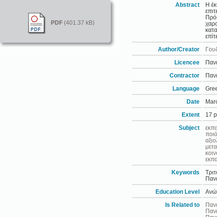
Abstract
Η έκ
επιτ
Πρόκ
PDF
(401.37 kB)
χαρα
κατα
επίτ
Author/Creator
Γου
Licencee
Παν
Contractor
Παν
Language
Gre
Date
Mar
Extent
17 
Subject
εκπ
ποιό
αξιο
μετα
κοιν
εκπα
Keywords
Τριτ
Παν
Education Level
Ανώτ
Is Related to
Πανε
Πανε