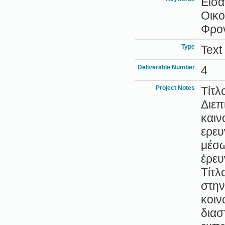
Εισα
Οικο
Φρον
Type
Text
Deliverable Number
4
Project Notes
Τίτλ
Διεπ
καιν
ερευ
μέσω
έρευ
Τίτ
στην
κοιν
διασ