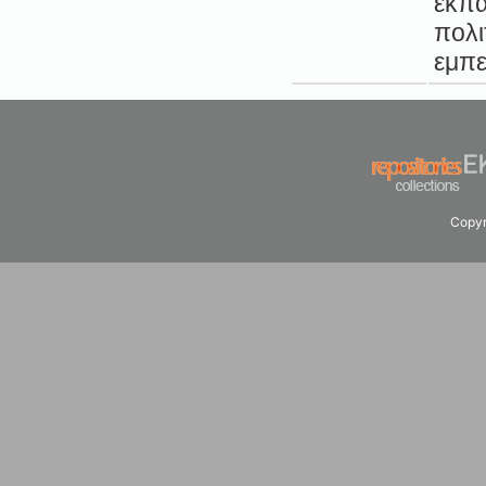
εκπα
πολι
εμπε