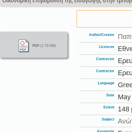
Οικονομική επιβάρυνση της εισαγωγής στην τριτο
Author/Creator
Παπα
PDF
(2.76 MB)
Licencee
Εθνι
Contractor
Ερευ
Contractor
Ερευ
Language
Gre
Date
May
Extent
148
Subject
Ανώτ
Keywords