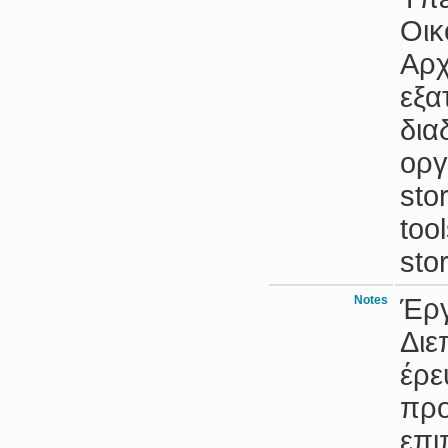
Οικ
Αρχ
εξα
δια
οργ
sto
too
sto
Notes
Έργ
Διε
έρε
προ
επι