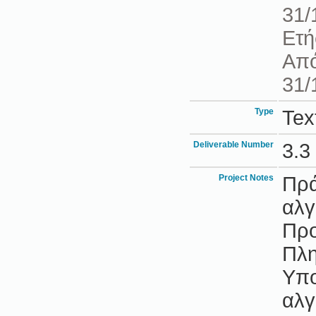
31/
Ετή
Από
31/
Type
Tex
Deliverable Number
3.3
Project Notes
Πρά
αλγ
Προ
Πλη
Υπο
αλγ