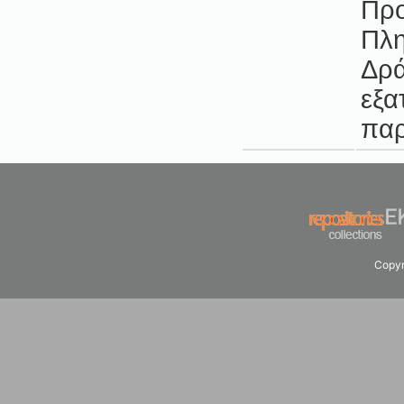
Προ
Πλη
Δρά
εξα
παρ