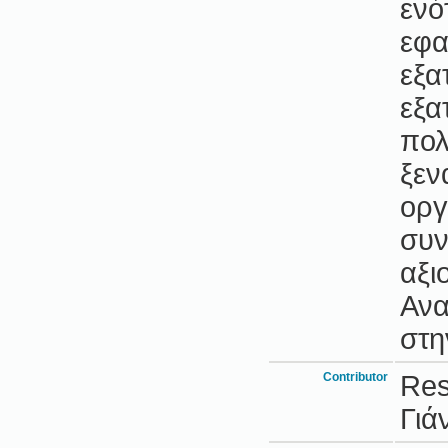
ενό
εφα
εξα
εξα
πολ
ξεν
οργ
συν
αξι
Ανα
στη
Contributor
Res
Γιά