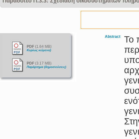
Παραδοτέο Π.3.3: Σχεδίαση οικοσυστημάτων πλη
Abstract
Το 
PDF
(1.64 MB)
περ
Κυρίως κείμενο}
υπο
PDF
(3.17 MB)
Παράρτημα (δημοσιεύσεις)
αρχ
γεν
συσ
ενό
γεν
Στη
γεν