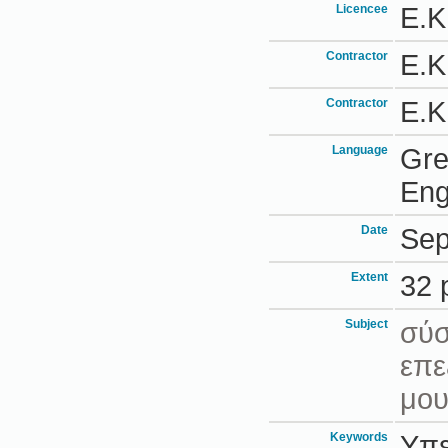
Licencee
Ε.Κ
Contractor
Ε.Κ
Contractor
Ε.Κ
Language
Gr
Eng
Date
Sep
Extent
32 
Subject
σύ
επε
μου
Keywords
Υπε