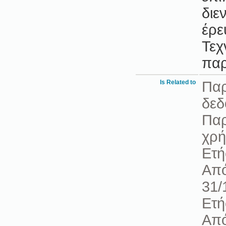
διε
έρε
Τεχ
παρ
Is Related to
Παρ
δεδ
Παρ
χρή
Ετή
Από
31/
Ετή
Από