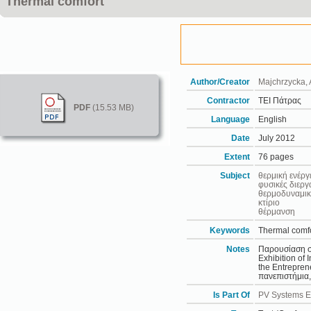
Thermal comfort
Author/Creator
Majchrzycka,
Contractor
ΤΕΙ Πάτρας
PDF
(15.53 MB)
Language
English
Date
July 2012
Extent
76 pages
Subject
θερμική ενέργ
φυσικές διεργ
θερμοδυναμι
κτίριο
θέρμανση
Keywords
Thermal comfo
Notes
Παρουσίαση στ
Exhibition of
the Entrepren
πανεπιστήμια,
Is Part Of
PV Systems En