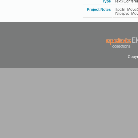
Type
Text (Confere
Project Notes
Πράξη: Μονάδ
Υποέργο: Μον