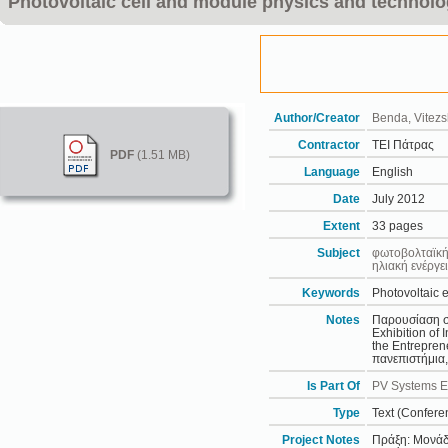
Photovoltaic cell and module physics and technol
Author/Creator
Benda, Vitezs
Contractor
ΤΕΙ Πάτρας
PDF
(1.51 MB)
Language
English
Date
July 2012
Extent
33 pages
Subject
φωτοβολταϊκή
ηλιακή ενέργε
Keywords
Photovoltaic e
Notes
Παρουσίαση στ
Exhibition of
the Entrepren
πανεπιστήμια,
Is Part Of
PV Systems En
Type
Text (Confere
Project Notes
Πράξη: Μονάδ