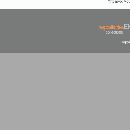
Υποέργο: Μον