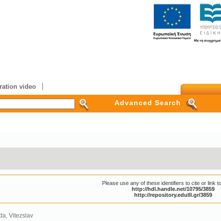
ation video
Advanced Search
Please use any of these identifiers to cite or link to
http://hdl.handle.net/10795/3859
http://repository.edulll.gr/3859
a, Vitezslav