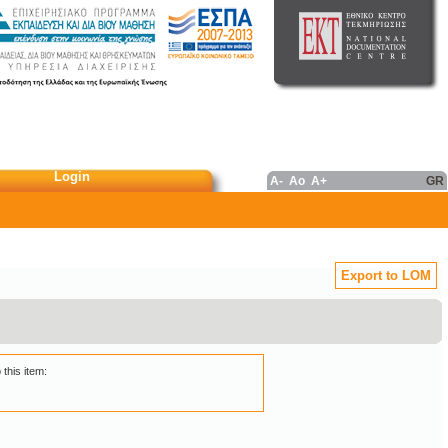
Login
A-
Ao
A+
GR
Export to LOM
 this item: