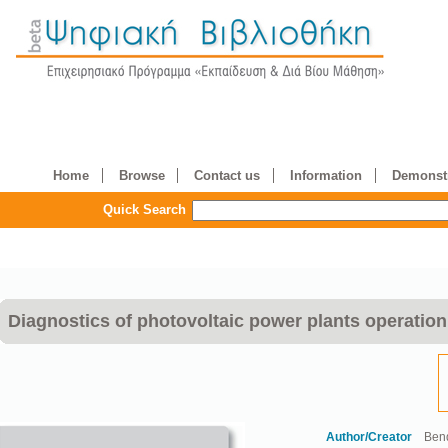
Home
Browse
Contact us
Information
Demonstr
Quick Search
Diagnostics of photovoltaic power plants operation
Author/Creator
Bend