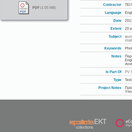
Contractor
ΤΕΙ
PDF
(1.05 MB)
Language
Engl
Date
201
Extent
20 
Subject
φωτ
στα
Keywords
Phot
Notes
Παρο
Engi
συνε
Is Part Of
PV S
Type
Text
Project Notes
Πράξ
Υποέ