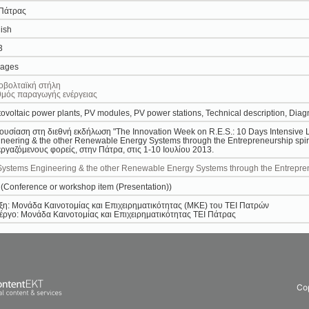
 Πάτρας
ish
3
pages
οβολταϊκή στήλη
θμός παραγωγής ενέργειας
ovoltaic power plants, PV modules, PV power stations, Technical description, Diagn
υσίαση στη διεθνή εκδήλωση "The Innovation Week on R.E.S.: 10 Days Intensive L
neering & the other Renewable Energy Systems through the Entrepreneurship spir
ργαζόμενους φορείς, στην Πάτρα, στις 1-10 Ιουλίου 2013.
ystems Engineering & the other Renewable Energy Systems through the Entreprene
 (Conference or workshop item (Presentation))
η: Μονάδα Καινοτομίας και Επιχειρηματικότητας (ΜΚΕ) του ΤΕΙ Πατρών
ργο: Μονάδα Καινοτομίας και Επιχειρηματικότητας ΤΕΙ Πάτρας