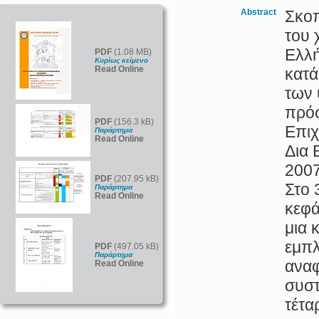
Abstract
Σκοπ
του 
Ελλή
PDF
(1.08 MB)
Κυρίως κείμενο
Read Online
κατά
των 
πρόσ
PDF
(156.3 kB)
Επιχ
Παράρτημα
Read Online
Δια 
2007
PDF
(207.95 kB)
Στο 
Παράρτημα
Read Online
κεφά
μια 
εμπλ
PDF
(497.05 kB)
Παράρτημα
αναφ
Read Online
συστ
τέτα