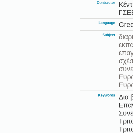
Contractor
Κέντ
ΓΣΕ
Language
Gre
Subject
διαρ
εκπα
επαγ
σχέσ
συνε
Ευρ
Ευρ
Keywords
Δια 
Επαγ
Συνε
Τριτ
Τριτ