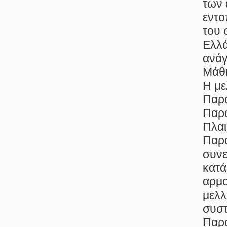
των 
εντο
του 
Ελλά
ανάγ
Μάθη
Η με
Παρα
Παρα
Πλαι
Παρα
συνε
κατά
αρμο
μελλ
συστ
Παρα