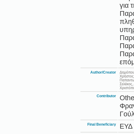
για 
Παρα
πληθ
υπηρ
Παρα
Παρα
Παρα
επόμ
Author/Creator
Δημόπου
Χρήστος
Παπαντω
Σελέκος,
Χριστόπ
Contributor
Othe
Φραγ
Γούλ
Final Beneficiary
ΕΥΔ