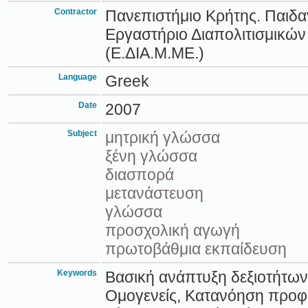
Contractor
Πανεπιστήμιο Κρήτης. Παιδα
Εργαστήριο Διαπολιτισμικών
(Ε.ΔΙΑ.Μ.ΜΕ.)
Language
Greek
Date
2007
Subject
μητρική γλώσσα
ξένη γλώσσα
διασπορά
μετανάστευση
γλώσσα
προσχολική αγωγή
πρωτοβάθμια εκπαίδευση
Keywords
Βασική ανάπτυξη δεξιοτήτω
Ομογενείς, Κατανόηση προφ