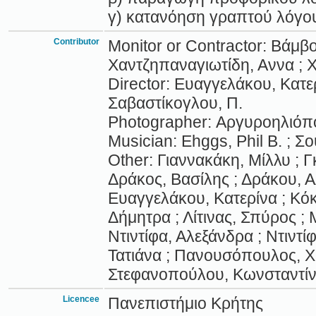
γ) κατανόηση γραπτού λόγο
Contributor
Monitor or Contractor: Βάμβ
Χαντζηπαναγιωτίδη, Αννα ; 
Director: Ευαγγελάκου, Κατ
Σαβαστίκογλου, Π.
Photographer: Αργυροηλιόπο
Musician: Ehggs, Phil B. ; Σ
Other: Γιαννακάκη, Μίλλυ ; 
Δράκος, Βασίλης ; Δράκου, Α
Ευαγγελάκου, Κατερίνα ; Κόκ
Δήμητρα ; Λίτινας, Σπύρος ;
Ντιντίφα, Αλεξάνδρα ; Ντιντί
Τατιάνα ; Πανουσόπουλος, Χ 
Στεφανοπούλου, Κωνσταντί
Licencee
Πανεπιστήμιο Κρήτης