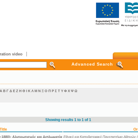
ation video
Advanced Search
Α
Β
Γ
Δ
Ε
Ζ
Η
Θ
Ι
Κ
Λ
Μ
Ν
Ξ
Ο
Π
Ρ
Σ
Τ
Υ
Φ
Χ
Ψ
Ω
Showing results 1 to 1 of 1
Title
Or
-1880): Αλυτρωτισμός και Διπλωματία
Εθνικό και Καποδιστριακό Πανεπιστήμιο Αθηνών (