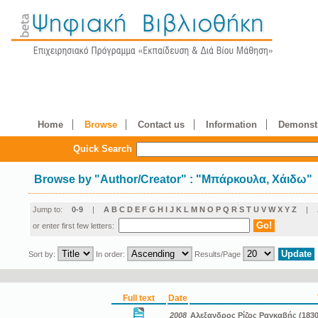
Home
Browse
Contact us
Information
Demonstr
Quick Search
Browse by
"
Author/Creator
"
: "Μπάρκουλα, Χάιδω"
Jump to:
0-9
|
A
B
C
D
E
F
G
H
I
J
K
L
M
N
O
P
Q
R
S
T
U
V
W
X
Y
Z
|
or enter first few letters:
Sort by:
In order:
Results/Page
Full text
Date
2008
Αλεξανδρος Ρίζος Ραγκαβής (1830