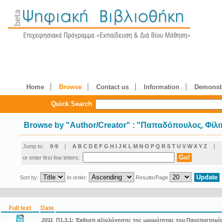
Home
Browse
Contact us
Information
Demonstr
Quick Search
Browse by
"
Author/Creator
"
: "Παπαδόπουλος, Φίλ
Jump to:
0-9
|
A
B
C
D
E
F
G
H
I
J
K
L
M
N
O
P
Q
R
S
T
U
V
W
X
Y
Z
|
or enter first few letters:
Sort by:
In order:
Results/Page
Full text
Date
2011
Π1.3.1: Έκθεση αξιολόγησης της ωριμότητας του Πανεπιστημίο