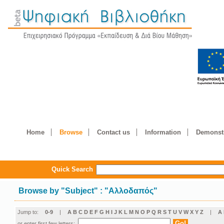
Home
Browse
Contact us
Information
Demonstr
Quick Search
Browse by
"
Subject
"
: "Αλλοδαπός"
Jump to:
0-9
|
A
B
C
D
E
F
G
H
I
J
K
L
M
N
O
P
Q
R
S
T
U
V
W
X
Y
Z
|
Α
or enter first few letters: