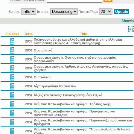
Sort by:
In order:
Results/Page
Showing
< 
Full text
Date
Title
Παλιννοστούντες και αλλοδαποί μαθητές στην ελληνική
2003
εκπαίδευση (Τεύχος Α: Γενική περιγραφή)
2004
Ουσιαστικό
Ονοματική φράση. Ουσιαστικό, επίθετο, αντωνυμία:
2004
Μορφολογία
Ονοματική φράση. Άρθρο, πτώσεις: Λειτουργίες, σημασίες,
2004
χρήσεις
2004
Οι πτώσεις
2004
Λίγα τραγούδια θα σου πω
2004
Λέξεις και εικόνες: Εικονογραφημένο λεξικό
2004
Κείμενα: Καταλαβαίνω και γράφω: Τρόπος ζωής
Κείμενα: Καταλαβαίνω και γράφω: Πραγματικές και
2004
φανταστικές ιστορίες
Κείμενα: Καταλαβαίνω και γράφω: Παρουσιάζω πρόσωπα και
2004
πράγματα
Κείμενα: Καταλαβαίνω και γράφω: Όταν μεγαλώσω, θέλω να
2004
γίνω...