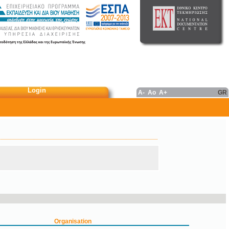
Login
A-
Ao
A+
GR
Organisation