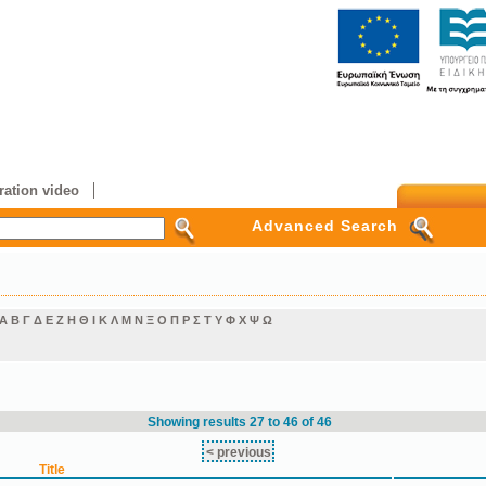
ation video
Advanced Search
Α
Β
Γ
Δ
Ε
Ζ
Η
Θ
Ι
Κ
Λ
Μ
Ν
Ξ
Ο
Π
Ρ
Σ
Τ
Υ
Φ
Χ
Ψ
Ω
Showing results 27 to 46 of 46
< previous
Title