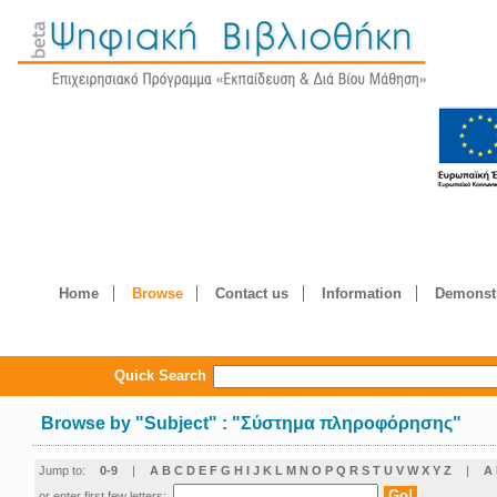
Home
Browse
Contact us
Information
Demonstr
Quick Search
Browse by
"
Subject
"
: "Σύστημα πληροφόρησης"
Jump to:
0-9
|
A
B
C
D
E
F
G
H
I
J
K
L
M
N
O
P
Q
R
S
T
U
V
W
X
Y
Z
|
Α
or enter first few letters: