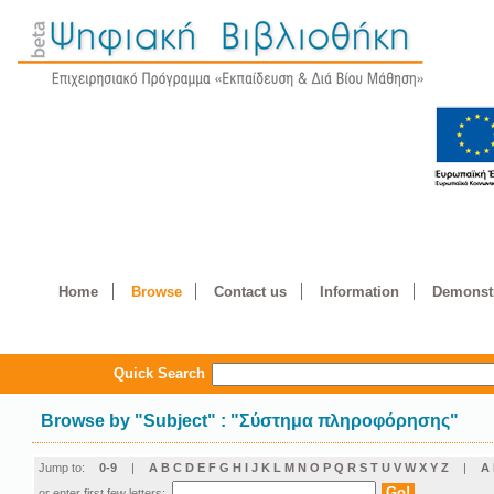
Home
Browse
Contact us
Information
Demonstr
Quick Search
Browse by
"
Subject
"
: "Σύστημα πληροφόρησης"
Jump to:
0-9
|
A
B
C
D
E
F
G
H
I
J
K
L
M
N
O
P
Q
R
S
T
U
V
W
X
Y
Z
|
Α
or enter first few letters: