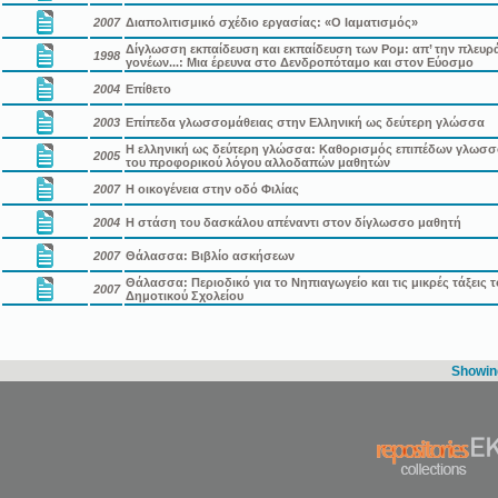
2007
Διαπολιτισμικό σχέδιο εργασίας: «Ο Ιαματισμός»
Δίγλωσση εκπαίδευση και εκπαίδευση των Ρομ: απ’ την πλευρ
1998
γονέων...: Μια έρευνα στο Δενδροπόταμο και στον Εύοσμο
2004
Επίθετο
2003
Επίπεδα γλωσσομάθειας στην Ελληνική ως δεύτερη γλώσσα
Η ελληνική ως δεύτερη γλώσσα: Καθορισμός επιπέδων γλωσσ
2005
του προφορικού λόγου αλλοδαπών μαθητών
2007
Η οικογένεια στην οδό Φιλίας
2004
Η στάση του δασκάλου απέναντι στον δίγλωσσο μαθητή
2007
Θάλασσα: Βιβλίο ασκήσεων
Θάλασσα: Περιοδικό για το Νηπιαγωγείο και τις μικρές τάξεις 
2007
Δημοτικού Σχολείου
Showing