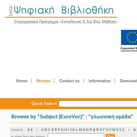
Home
Browse
Contact us
Information
Demonstr
Quick Search
Browse by
"
Subject (EuroVoc)
"
: "γλωσσική ομάδα"
Jump to:
0-9
|
A
B
C
D
E
F
G
H
I
J
K
L
M
N
O
P
Q
R
S
T
U
V
W
X
Y
Z
|
Α
or enter first few letters: