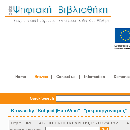
Home
Browse
Contact us
Information
Demonstr
Quick Search
Browse by
"
Subject (EuroVoc)
"
: "μικροοργανισμός"
Jump to:
0-9
|
A
B
C
D
E
F
G
H
I
J
K
L
M
N
O
P
Q
R
S
T
U
V
W
X
Y
Z
|
Α
or enter first few letters: