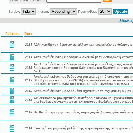
Sort by:
In order:
Results/Page
Showing 
Full text
Date
2015
Αλληλεπίδραση βαρέων μετάλλων και πρωτεϊνών σε θαλάσσιο
2013
Αναλυτική έκθεση µε δεδοµένα σχετικά µε την επίδραση καταπο
Αναλυτική έκθεση µε δεδοµένα σχετικά µε τον έλεγχο της συν
2015
βιοϋµενίων από τα βακτήρια Salmonella και Staphylococcus µ
Δ4.1)
Αναλυτική έκθεση με δεδομένα σχετικά με τη διερεύνηση της ι
2015
Staphylococcus aureus (MRSA) να αποικίζουν και να αναπτύσσοντα
μαρούλι, σπανάκι κ.α.) υπό διαφορετικές συνθήκες (Π6-Δ2.1)
2015
Αναλυτική έκθεση με δεδομένα σχετικά με το σχηματισμό μιας μι
Ανθεκτικότητα βιο-υµενικών κυττάρων Salmonella Typhimurium 
2015
υποθανάτιες συγκεντρώσεις χλωριούχου βενζαλκονίου , υπερο
2015
Βενθικοί μικροοργανισμοί ως παραγωγείς βιοενεργών ενώσεω
2014
Γενετική και μοριακή μελέτη της ετεροκαρύωσης στον φυτοπαθο