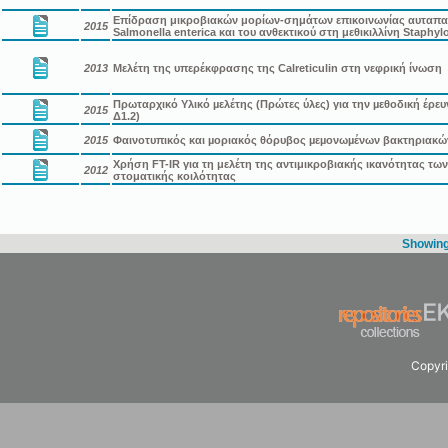
Επίδραση μικροβιακών μορίων-σημάτων επικοινωνίας αυταπα
2015
Salmonella enterica και του ανθεκτικού στη μεθικιλλίνη Staphy
2013
Μελέτη της υπερέκφρασης της Calreticulin στη νεφρική ίνωση
Πρωταρχικό Υλικό µελέτης (Πρώτες ύλες) για την µεθοδική έρε
2015
Δ1.2)
2015
Φαινοτυπικός και µοριακός θόρυβος µεµονωµένων βακτηριακώ
Χρήση FT-IR για τη μελέτη της αντιμικροβιακής ικανότητας των M
2012
στοματικής κοιλότητας
Showing 