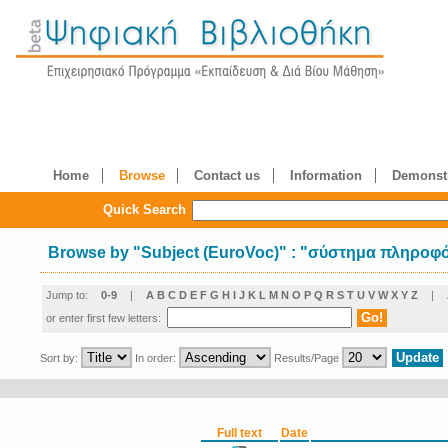
Home
Browse
Contact us
Information
Demonstr
Quick Search
Browse by
"
Subject (EuroVoc)
"
: "σύστημα πληροφ
Jump to:
0-9
|
A
B
C
D
E
F
G
H
I
J
K
L
M
N
O
P
Q
R
S
T
U
V
W
X
Y
Z
|
or enter first few letters:
Sort by:
In order:
Results/Page
Full text
Date