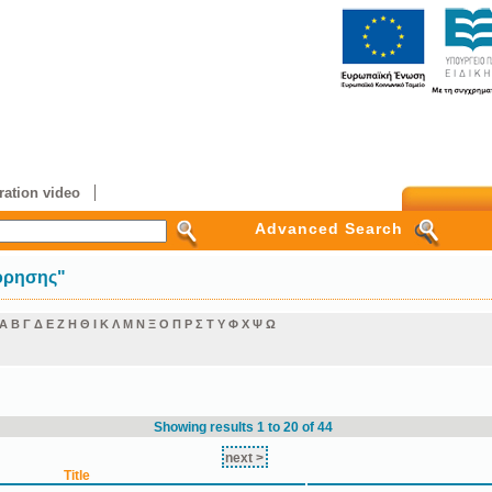
ation video
Advanced Search
όρησης"
Α
Β
Γ
Δ
Ε
Ζ
Η
Θ
Ι
Κ
Λ
Μ
Ν
Ξ
Ο
Π
Ρ
Σ
Τ
Υ
Φ
Χ
Ψ
Ω
Showing results 1 to 20 of 44
next >
Title