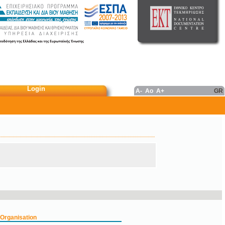
Login
A-
Ao
A+
GR
Organisation