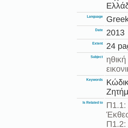
Ελλά
Language
Gree
Date
2013
Extent
24 pa
Subject
ηθική
εικον
Keywords
Κώδικ
Ζητήμ
Is Related to
Π1.1:
Έκθε
Π1.2: