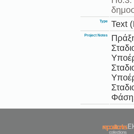
Π6.3:
δημοσ
Type
Text 
Project Notes
Πράξη
Σταδι
Υποέρ
Σταδι
Υποέρ
Σταδι
Φάση