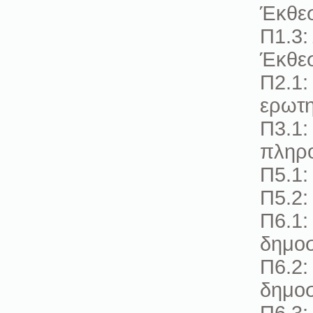
Έκθε
Π1.3:
Έκθε
Π2.1:
ερωτη
Π3.1:
πληρ
Π5.1:
Π5.2:
Π6.1:
δημοσ
Π6.2:
δημοσ