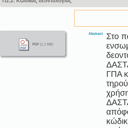
Π2.2: Κώδικας δεοντολογίας
Abstract
Στο π
ενσωμ
PDF
(1.1 MB)
δεοντ
ΔΑΣΤΑ
ΓΠΑ κ
τηρού
χρήση
ΔΑΣΤΑ
απόφο
κώδικ