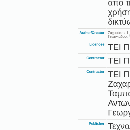
από τ
χρήση
δικτύ
Author/Creator
Ζαχαράκης, Ι.
Γεωργιάδου, 
Licencee
ΤΕΙ 
Contractor
ΤΕΙ 
Contractor
ΤΕΙ Π
Ζαχαρ
Ταμπα
Αντων
Γεωργ
Publisher
Τεχνο