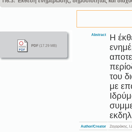
Π6.3: Έκθεση ενημέρωσης, δημοσιότητας και διάχ
Abstract
Η έκθ
ενημέ
PDF
(17.29 MB)
αποτε
περίο
του δ
με επ
Ιδρύμ
συμμε
εκδηλ
Author/Creator
Ζαχαράκης, Ι.