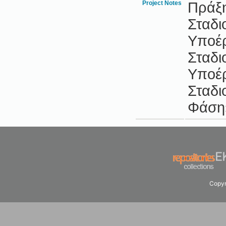
Project Notes
Πράξη
Σταδι
Υποέρ
Σταδι
Υποέρ
Σταδι
Φάση