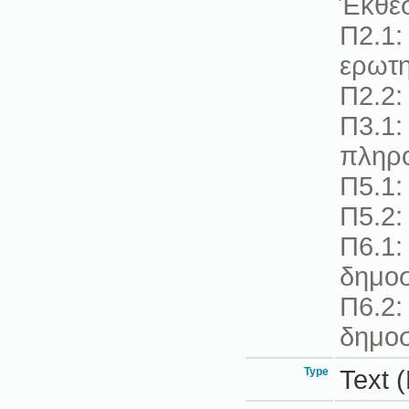
Έκθε
Π2.1:
ερωτη
Π2.2:
Π3.1:
πληρ
Π5.1:
Π5.2:
Π6.1:
δημοσ
Π6.2:
δημοσ
Type
Text 