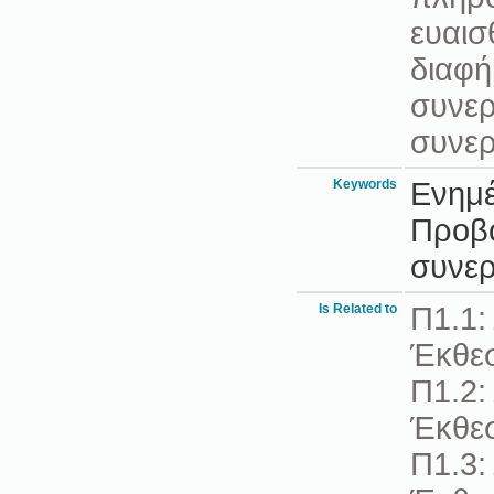
ευαισ
διαφή
συνερ
συνε
Keywords
Ενημέ
Προβο
συνερ
Is Related to
Π1.1:
Έκθε
Π1.2:
Έκθε
Π1.3: