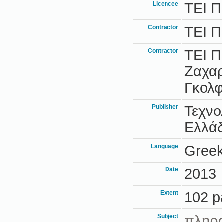
Licencee
ΤΕΙ 
Contractor
ΤΕΙ 
Contractor
ΤΕΙ Π
Ζαχαρ
Γκολφ
Publisher
Τεχνο
Ελλά
Language
Gree
Date
2013
Extent
102 p
Subject
πληρ