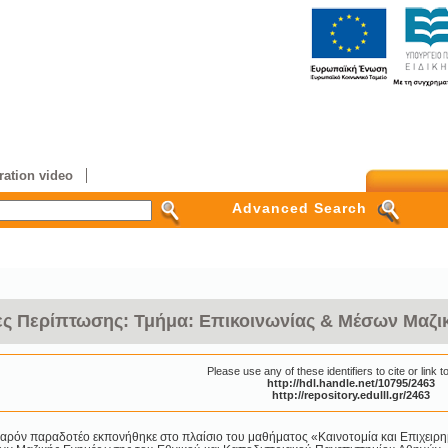
ation video
Advanced Search
έτες Περίπτωσης: Τμήμα: Επικοινωνίας & Μέσων Μαζ
Please use any of these identifiers to cite or link to
http://hdl.handle.net/10795/2463
http://repository.edulll.gr/2463
αρόν παραδοτέο εκπονήθηκε στο πλαίσιο του μαθήματος «Καινοτομία και Επιχειρημ