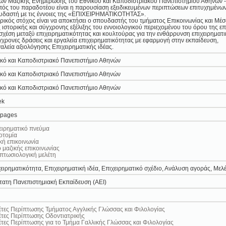
ων Μαζικής Ενημέρωσης του Εθνικού και Καποδιστριακού Πανεπιστημίου Αθηνών 
ός του παραδοτέου είναι η παρουσίαση εξειδικευμένων περιπτώσεων επιτυχημένων ε
υδαστή με τις έννοιες της «ΕΠΙΧΕΙΡΗΜΑΤΙΚΟΤΗΤΑΣ».
ρικός στόχος είναι να αποκτήσει ο σπουδαστής του τμήματος Επικοινωνίας και Μέ
ς ιστορικής και σύγχρονης εξέλιξης του εννοιολογικού περιεχομένου του όρου της επ
 σχέση μεταξύ επιχειρηματικότητας και κουλτούρας για την ενθάρρυνση επιχειρημα
γχρονες δράσεις και εργαλεία επιχειρηματικότητας με εφαρμογή στην εκπαίδευση,
γαλεία αξιολόγησης Επιχειρηματικής ιδέας.
κό και Καποδιστριακό Πανεπιστήμιο Αθηνών
κό και Καποδιστριακό Πανεπιστήμιο Αθηνών
κό και Καποδιστριακό Πανεπιστήμιο Αθηνών
ek
 pages
ειρηματικό πνεύμα
οτομία
κή επικοινωνία
 μαζικής επικοινωνίας
πτωσιολογική μελέτη
ειρηματικότητα, Επιχειρηματική ιδέα, Επιχειρηματικό σχέδιο, Ανάλυση αγοράς, Με
ατη Πανεπιστημιακή Εκπαίδευση (ΑΕΙ)
τες Περίπτωσης Τμήματος Αγγλικής Γλώσσας και Φιλολογίας
τες Περίπτωσης Οδοντιατρικής
τες Περίπτωσης για το Τμήμα Γαλλικής Γλώσσας και Φιλολογίας