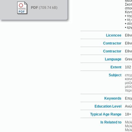
Μέσ
Σκοπ
PDF
(709.74 kB)
σπο
Κεντ
• τη
• τη
• σύ
• ερ
Licencee
Εθνι
Contractor
Εθνι
Contractor
Εθνι
Language
Gre
Extent
102
Subject
επιχ
καιν
μαζι
μέσο
περι
Keywords
Επιχ
Education Level
Ανώτ
Typical Age Range
18+
Is Related to
Μελέ
Μελέ
Mελέ