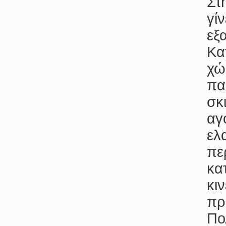
Στ
γί
εξ
Κα
χώ
πα
σκ
αγ
ελ
πε
κα
κι
πρ
Πο