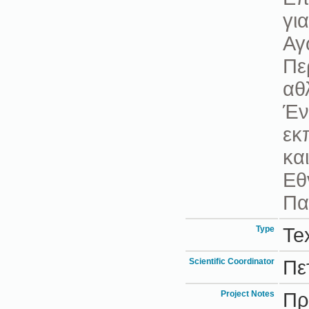
γι
Αγ
Πε
αθ
Έν
εκ
κα
Εθ
Πα
Type
Te
Scientific Coordinator
Πε
Project Notes
Πρ