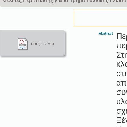
Mελέτες Περίπτωσης για το Τμήμα Γαλλικής Γλώσσ
Abstract
Πε
πε
PDF
(1.17 MB)
Στ
κλ
στ
απ
συ
υλ
σχ
Ξέ