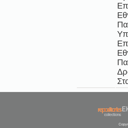
Επ
Εθ
Πα
Υπ
Επ
Εθ
Πα
Δρ
Στ