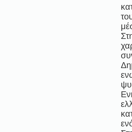
κα
το
μέ
Στ
χα
συ
Δη
εν
ψυ
Εν
ελ
κα
εν