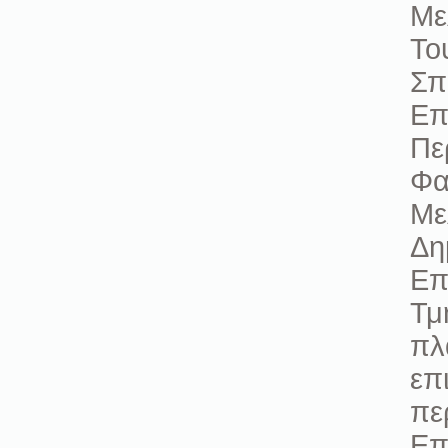
Με
Το
Σπ
Επ
Πε
Φα
Με
Δη
Επ
Τμ
πλ
επ
πε
Επ