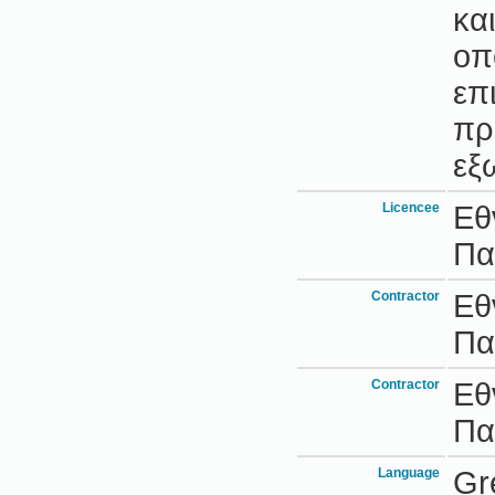
κα
οπ
επ
πρ
εξ
Licencee
Εθ
Πα
Contractor
Εθ
Πα
Contractor
Εθ
Πα
Language
Gr