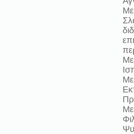
Αγ
Με
Σλ
δι
επ
πε
Με
Ισ
Με
Εκ
Πρ
Με
Φι
Ψυ