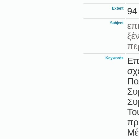
Extent
94
Subject
επ
ξέ
πε
Keywords
Επ
σχ
Πο
Συ
Συ
Το
πρ
Μέ