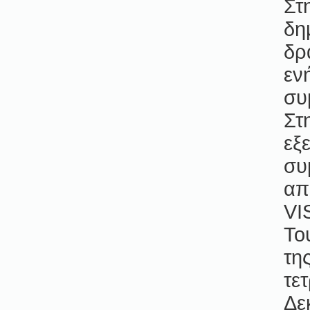
Στ
δη
δρ
εν
συ
Στ
εξ
συ
απ
VI
Το
τη
τε
Δε