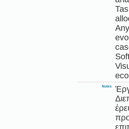
Tas
all
Any
evo
cas
Sof
Vis
eco
Notes
Έργ
Διε
έρε
προ
επι