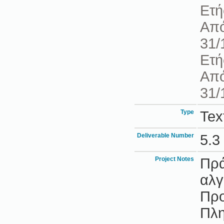
Ετή
Από
31/
Ετή
Από
31/
Type
Tex
Deliverable Number
5.3
Project Notes
Πρά
αλγ
Προ
Πλη