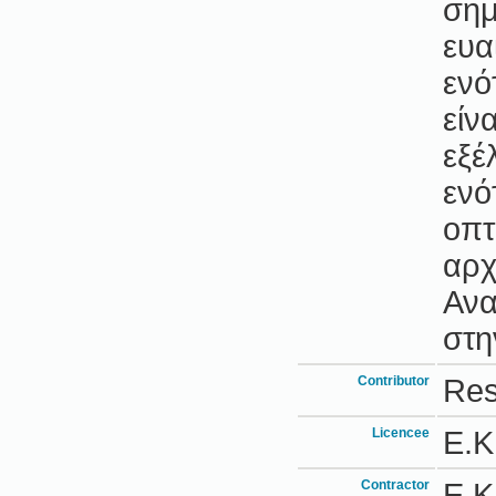
σημ
ευα
ενό
είν
εξέ
ενό
οπτ
αρχ
Ανα
στη
Contributor
Res
Licencee
Ε.Κ
Contractor
Ε.Κ