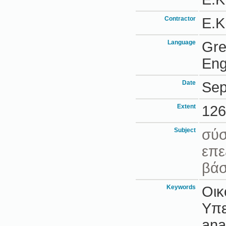
Contractor
Ε.Κ
Language
Gr
Eng
Date
Sep
Extent
126
Subject
σύ
επε
βάσ
Keywords
Οικ
Υπε
ana