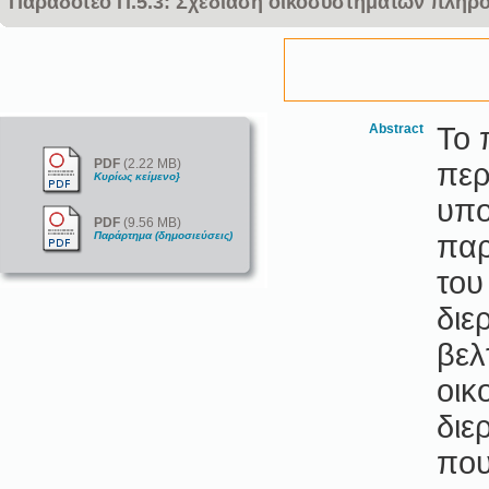
Παραδοτέο Π.5.3: Σχεδίαση οικοσυστημάτων πλη
Abstract
Το 
PDF
(2.22 MB)
περ
Κυρίως κείμενο}
υπο
PDF
(9.56 MB)
Παράρτημα (δημοσιεύσεις)
παρ
του
διε
βελ
οικ
διε
που