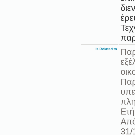
διε
έρε
Τεχ
παρ
Is Related to
Παρ
εξέ
οικ
Παρ
υπε
πλη
Ετή
Από
31/