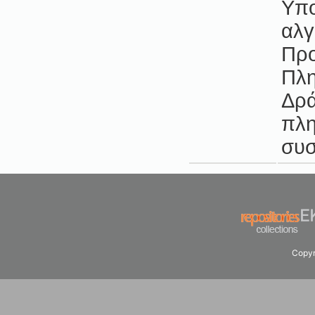
Υπο
αλγ
Προ
Πλη
Δρά
πλη
συ