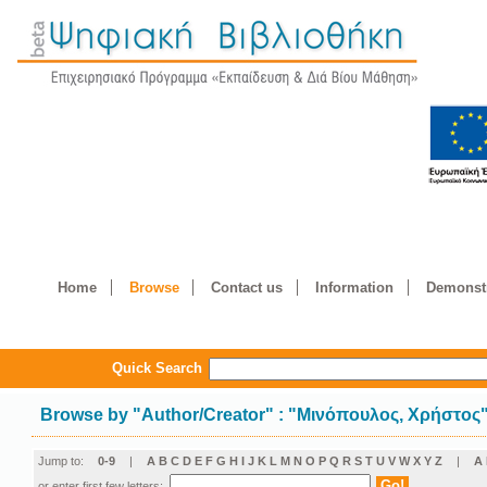
Home
Browse
Contact us
Information
Demonstr
Quick Search
Browse by
"
Author/Creator
"
: "Μινόπουλος, Χρήστος
Jump to:
0-9
|
A
B
C
D
E
F
G
H
I
J
K
L
M
N
O
P
Q
R
S
T
U
V
W
X
Y
Z
|
Α
or enter first few letters: