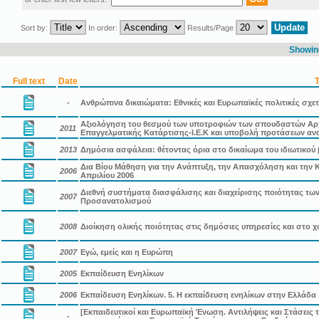
Sort by:
In order:
Results/Page
Showing
Full text
Date
T
-
Ανθρώπινα δικαιώματα: Εθνικές και Ευρωπαϊκές πολιτικές σχετ
Αξιολόγηση του θεσμού των υποτροφιών των σπουδαστών Αρχι
2011
Επαγγελματικής Κατάρτισης-Ι.Ε.Κ και υποβολή προτάσεων αν
2013
Δημόσια ασφάλεια: θέτοντας όρια στο δικαίωμα του ιδιωτικού 
Δια Βίου Μάθηση για την Ανάπτυξη, την Απασχόληση και την Κ
2006
Απριλίου 2006
Διεθνή συστήματα διασφάλισης και διαχείρισης ποιότητας τω
2007
Προσανατολισμού
2008
Διοίκηση ολικής ποιότητας στις δημόσιες υπηρεσίες και στο 
2007
Εγώ, εμείς και η Ευρώπη
2005
Εκπαίδευση Ενηλίκων
2006
Εκπαίδευση Ενηλίκων. 5. Η εκπαίδευση ενηλίκων στην Ελλάδα
[Εκπαιδευτικοί και Ευρωπαϊκή Ένωση. Αντιλήψεις και Στάσει
-