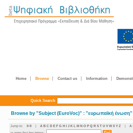
Home
Browse
Contact us
Information
Demonstr
Quick Search
Browse by
"
Subject (EuroVoc)
"
: "ευρωπαϊκή ένωση"
Jump to:
0-9
|
A
B
C
D
E
F
G
H
I
J
K
L
M
N
O
P
Q
R
S
T
U
V
W
X
Y
Z
|
Α
or enter first few letters: